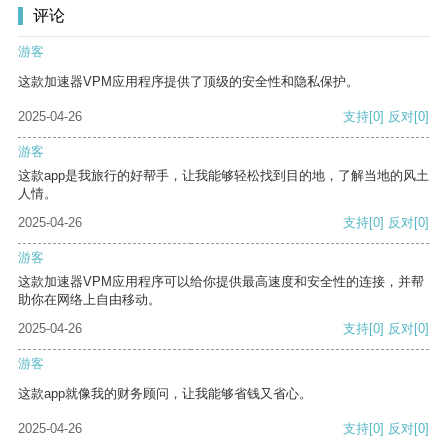
评论
游客
这款加速器VPM应用程序提供了顶级的安全性和隐私保护。
2025-04-26
支持
[0]
反对
[0]
游客
这款app是我旅行的好帮手，让我能够轻松找到目的地，了解当地的风土
人情。
2025-04-26
支持
[0]
反对
[0]
游客
这款加速器VPM应用程序可以给你提供最高速度和安全性的连接，并帮
助你在网络上自由移动。
2025-04-26
支持
[0]
反对
[0]
游客
这款app就像我的财务顾问，让我能够省钱又省心。
2025-04-26
支持
[0]
反对
[0]