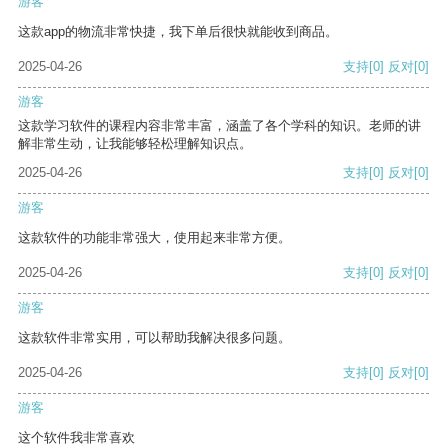
游客
这款app的物流非常快捷，我下单后很快就能收到商品。
2025-04-26
支持
[0]
反对
[0]
游客
这款学习软件的课程内容非常丰富，涵盖了各个学科的知识。老师的讲
解非常生动，让我能够轻松理解知识点。
2025-04-26
支持
[0]
反对
[0]
游客
这款软件的功能非常强大，使用起来非常方便。
2025-04-26
支持
[0]
反对
[0]
游客
这款软件非常实用，可以帮助我解决很多问题。
2025-04-26
支持
[0]
反对
[0]
游客
这个软件我非常喜欢