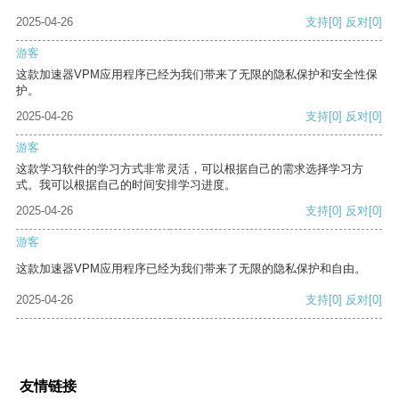
2025-04-26
支持
[0]
反对
[0]
游客
这款加速器VPM应用程序已经为我们带来了无限的隐私保护和安全性保
护。
2025-04-26
支持
[0]
反对
[0]
游客
这款学习软件的学习方式非常灵活，可以根据自己的需求选择学习方
式。我可以根据自己的时间安排学习进度。
2025-04-26
支持
[0]
反对
[0]
游客
这款加速器VPM应用程序已经为我们带来了无限的隐私保护和自由。
2025-04-26
支持
[0]
反对
[0]
友情链接