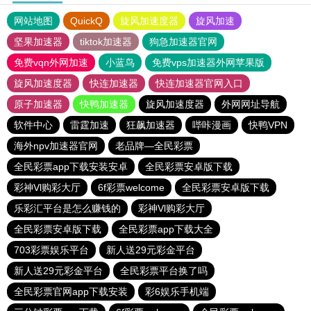
网站地图
QuickQ
旋风加速度器
旋风加速
坚果加速器
tiktok加速器
狗急加速器官网
免费vqn外网加速
小蓝鸟
免费vps加速器外网苹果版
旋风加速度器
快连加速器
快连加速器官网入口
原子加速器
快鸭加速器
旋风加速度器
外网网址导航
软件中心
雷霆加速
狂飙加速器
哔咔漫画
快鸭VPN
海外npv加速器官网
老品牌—全民彩票
全民彩票app下载安装安卓
全民彩票安卓版下载
彩神Vl购彩大厅
6f彩票welcome
全民彩票安卓版下载
乐彩汇平台是怎么赚钱的
彩神Vl购彩大厅
全民彩票安卓版下载
全民彩票app下载大全
703彩票娱乐平台
新人送29元彩金平台
新人送29元彩金平台
全民彩票平台换了吗
全民彩票官网app下载安装
彩6娱乐手机端