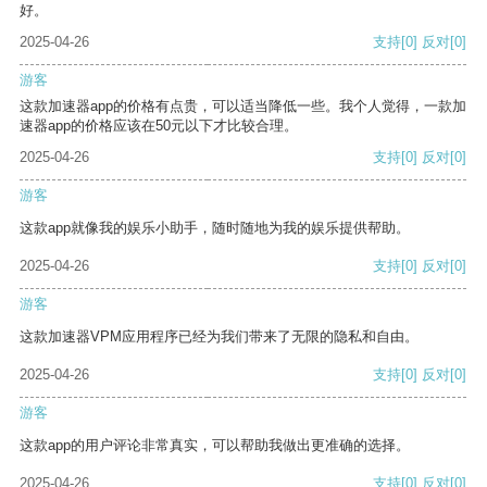
好。
2025-04-26
支持
[0]
反对
[0]
游客
这款加速器app的价格有点贵，可以适当降低一些。我个人觉得，一款加
速器app的价格应该在50元以下才比较合理。
2025-04-26
支持
[0]
反对
[0]
游客
这款app就像我的娱乐小助手，随时随地为我的娱乐提供帮助。
2025-04-26
支持
[0]
反对
[0]
游客
这款加速器VPM应用程序已经为我们带来了无限的隐私和自由。
2025-04-26
支持
[0]
反对
[0]
游客
这款app的用户评论非常真实，可以帮助我做出更准确的选择。
2025-04-26
支持
[0]
反对
[0]