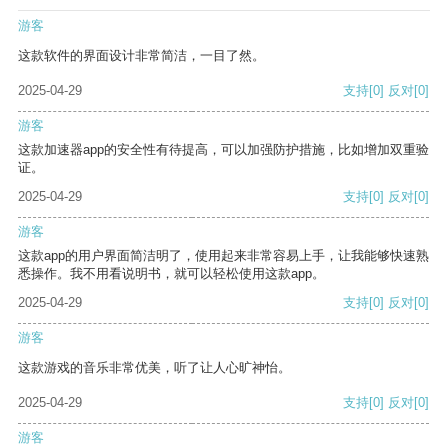
游客
这款软件的界面设计非常简洁，一目了然。
2025-04-29
支持
[0]
反对
[0]
游客
这款加速器app的安全性有待提高，可以加强防护措施，比如增加双重验
证。
2025-04-29
支持
[0]
反对
[0]
游客
这款app的用户界面简洁明了，使用起来非常容易上手，让我能够快速熟
悉操作。我不用看说明书，就可以轻松使用这款app。
2025-04-29
支持
[0]
反对
[0]
游客
这款游戏的音乐非常优美，听了让人心旷神怡。
2025-04-29
支持
[0]
反对
[0]
游客