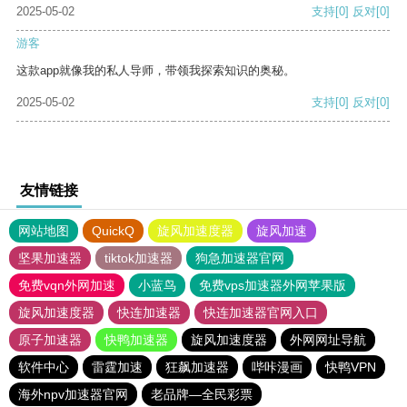
2025-05-02
支持
[0]
反对
[0]
游客
这款app就像我的私人导师，带领我探索知识的奥秘。
2025-05-02
支持
[0]
反对
[0]
友情链接
网站地图
QuickQ
旋风加速度器
旋风加速
坚果加速器
tiktok加速器
狗急加速器官网
免费vqn外网加速
小蓝鸟
免费vps加速器外网苹果版
旋风加速度器
快连加速器
快连加速器官网入口
原子加速器
快鸭加速器
旋风加速度器
外网网址导航
软件中心
雷霆加速
狂飙加速器
哔咔漫画
快鸭VPN
海外npv加速器官网
老品牌—全民彩票