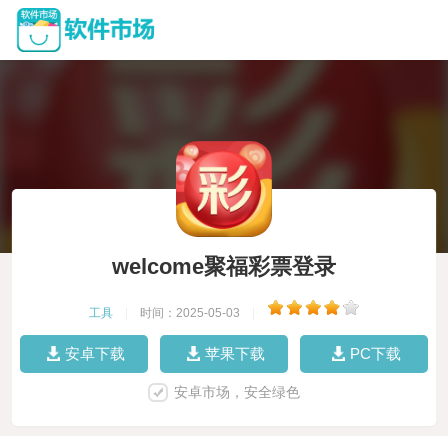
welcome聚福彩票登录
工具
|
时间：2025-05-03
|
安卓下载
苹果下载
PC下载
安卓市场，安全绿色