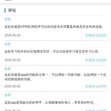
评论
游客
这款加速器VPM应用程序可以给你提供全球覆盖和最高安全性的连接。
2025-05-03
支持
[0]
反对
[0]
游客
这款学习软件的社区氛围非常好，可以与其他学习者交流学习心得。
2025-05-03
支持
[0]
反对
[0]
游客
这款加速器app的功能有点单一，可以增加一些新功能，比如增加一个自
动切换线路的功能。
2025-05-03
支持
[0]
反对
[0]
游客
这款app是我娱乐的好帮手，让我能够放松身心，享受美好时光。