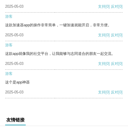
2025-05-03
支持
[0]
反对
[0]
游客
这款加速器app的操作非常简单，一键加速就能开启，非常方便。
2025-05-03
支持
[0]
反对
[0]
游客
这款app就像我的社交平台，让我能够与志同道合的朋友一起交流。
2025-05-03
支持
[0]
反对
[0]
游客
这个是app神器
2025-05-03
支持
[0]
反对
[0]
友情链接