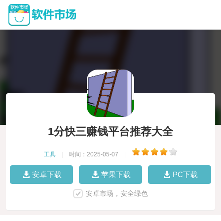
1分快三赚钱平台推荐大全
工具
|
时间：2025-05-07
|
安卓下载
苹果下载
PC下载
安卓市场，安全绿色