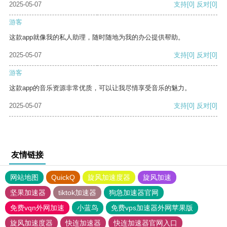
2025-05-07
支持
[0]
反对
[0]
游客
这款app就像我的私人助理，随时随地为我的办公提供帮助。
2025-05-07
支持
[0]
反对
[0]
游客
这款app的音乐资源非常优质，可以让我尽情享受音乐的魅力。
2025-05-07
支持
[0]
反对
[0]
友情链接
网站地图
QuickQ
旋风加速度器
旋风加速
坚果加速器
tiktok加速器
狗急加速器官网
免费vqn外网加速
小蓝鸟
免费vps加速器外网苹果版
旋风加速度器
快连加速器
快连加速器官网入口