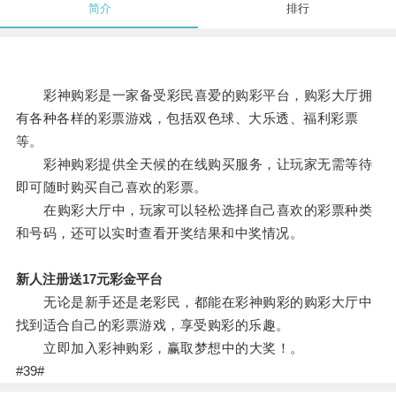
简介
排行
彩神购彩是一家备受彩民喜爱的购彩平台，购彩大厅拥
有各种各样的彩票游戏，包括双色球、大乐透、福利彩票
等。
彩神购彩提供全天候的在线购买服务，让玩家无需等待
即可随时购买自己喜欢的彩票。
在购彩大厅中，玩家可以轻松选择自己喜欢的彩票种类
和号码，还可以实时查看开奖结果和中奖情况。
新人注册送17元彩金平台
无论是新手还是老彩民，都能在彩神购彩的购彩大厅中
找到适合自己的彩票游戏，享受购彩的乐趣。
立即加入彩神购彩，赢取梦想中的大奖！。
#39#