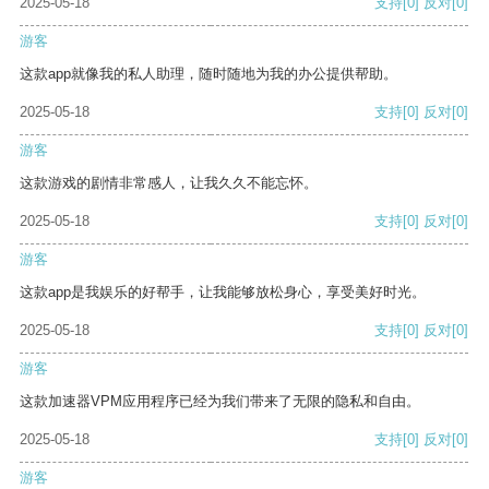
2025-05-18
支持
[0]
反对
[0]
游客
这款app就像我的私人助理，随时随地为我的办公提供帮助。
2025-05-18
支持
[0]
反对
[0]
游客
这款游戏的剧情非常感人，让我久久不能忘怀。
2025-05-18
支持
[0]
反对
[0]
游客
这款app是我娱乐的好帮手，让我能够放松身心，享受美好时光。
2025-05-18
支持
[0]
反对
[0]
游客
这款加速器VPM应用程序已经为我们带来了无限的隐私和自由。
2025-05-18
支持
[0]
反对
[0]
游客