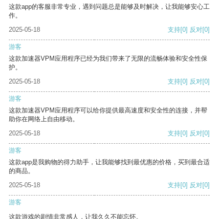
这款app的客服非常专业，遇到问题总是能够及时解决，让我能够安心工
作。
2025-05-18
支持
[0]
反对
[0]
游客
这款加速器VPM应用程序已经为我们带来了无限的流畅体验和安全性保
护。
2025-05-18
支持
[0]
反对
[0]
游客
这款加速器VPM应用程序可以给你提供最高速度和安全性的连接，并帮
助你在网络上自由移动。
2025-05-18
支持
[0]
反对
[0]
游客
这款app是我购物的得力助手，让我能够找到最优惠的价格，买到最合适
的商品。
2025-05-18
支持
[0]
反对
[0]
游客
这款游戏的剧情非常感人，让我久久不能忘怀。