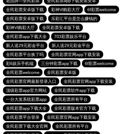
老品牌—全民彩票
全民彩票app下载安装安卓
全民彩票安卓版下载
彩神Vl购彩大厅
6f彩票welcome
全民彩票安卓版下载
乐彩汇平台是怎么赚钱的
彩神Vl购彩大厅
全民彩票安卓版下载
全民彩票app下载大全
703彩票娱乐平台
新人送29元彩金平台
新人送29元彩金平台
全民彩票平台换了吗
全民彩票官网app下载安装
彩6娱乐手机端
三分钟彩票app下载
6f彩票welcome
全民彩票welcome
全民彩票安卓版
全民彩票官网最新登录入口
全民彩票官网app下载安装
顶级彩票app官方网站
全民彩票软件app下载
一分大发系统彩票app
全民彩票所有平台
全民彩票app下载大全
全民彩票版本官方下载
全民彩票平台登录
全民彩票官网app下载安装
全民彩票下载大全官网
全民彩票所有平台