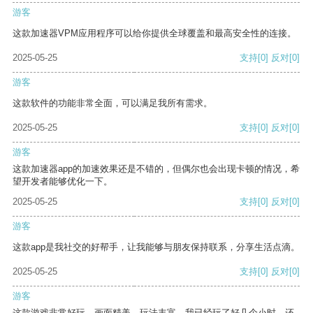
游客
这款加速器VPM应用程序可以给你提供全球覆盖和最高安全性的连接。
2025-05-25
支持
[0]
反对
[0]
游客
这款软件的功能非常全面，可以满足我所有需求。
2025-05-25
支持
[0]
反对
[0]
游客
这款加速器app的加速效果还是不错的，但偶尔也会出现卡顿的情况，希
望开发者能够优化一下。
2025-05-25
支持
[0]
反对
[0]
游客
这款app是我社交的好帮手，让我能够与朋友保持联系，分享生活点滴。
2025-05-25
支持
[0]
反对
[0]
游客
这款游戏非常好玩，画面精美，玩法丰富。我已经玩了好几个小时，还