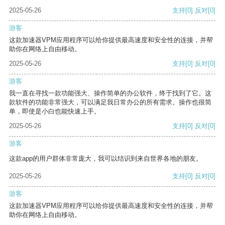
2025-05-26
支持
[0]
反对
[0]
游客
这款加速器VPM应用程序可以给你提供最高速度和安全性的连接，并帮
助你在网络上自由移动。
2025-05-26
支持
[0]
反对
[0]
游客
我一直在寻找一款功能强大、操作简单的办公软件，终于找到了它。这
款软件的功能非常强大，可以满足我日常办公的所有需求。操作也很简
单，即使是小白也能快速上手。
2025-05-26
支持
[0]
反对
[0]
游客
这款app的用户群体非常庞大，我可以结识到来自世界各地的朋友。
2025-05-26
支持
[0]
反对
[0]
游客
这款加速器VPM应用程序可以给你提供最高速度和安全性的连接，并帮
助你在网络上自由移动。