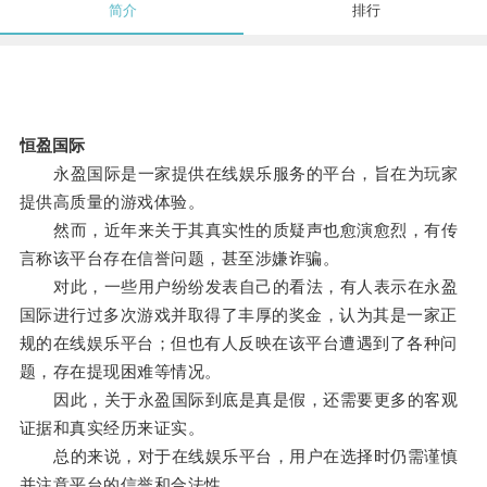
简介
排行
恒盈国际
永盈国际是一家提供在线娱乐服务的平台，旨在为玩家
提供高质量的游戏体验。
然而，近年来关于其真实性的质疑声也愈演愈烈，有传
言称该平台存在信誉问题，甚至涉嫌诈骗。
对此，一些用户纷纷发表自己的看法，有人表示在永盈
国际进行过多次游戏并取得了丰厚的奖金，认为其是一家正
规的在线娱乐平台；但也有人反映在该平台遭遇到了各种问
题，存在提现困难等情况。
因此，关于永盈国际到底是真是假，还需要更多的客观
证据和真实经历来证实。
总的来说，对于在线娱乐平台，用户在选择时仍需谨慎
并注意平台的信誉和合法性。