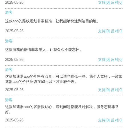
2025-05-26
支持
[0]
反对
[0]
游客
这款app的路线规划非常精准，让我能够快速到达目的地。
2025-05-26
支持
[0]
反对
[0]
游客
这款游戏的剧情非常感人，让我久久不能忘怀。
2025-05-26
支持
[0]
反对
[0]
游客
这款加速器app的价格有点贵，可以适当降低一些。我个人觉得，一款加
速器app的价格应该在50元以下才比较合理。
2025-05-26
支持
[0]
反对
[0]
游客
这款加速器app的客服很贴心，遇到问题都能及时解决，服务态度非常
好。
2025-05-26
支持
[0]
反对
[0]