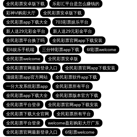
全民彩票安卓版下载
乐彩汇平台是怎么赚钱的
彩神Vl购彩大厅
全民彩票安卓版下载
全民彩票app下载大全
703彩票娱乐平台
新人送29元彩金平台
新人送29元彩金平台
全民彩票平台换了吗
全民彩票官网app下载安装
彩6娱乐手机端
三分钟彩票app下载
6f彩票welcome
全民彩票welcome
全民彩票安卓版
全民彩票官网最新登录入口
全民彩票官网app下载安装
顶级彩票app官方网站
全民彩票软件app下载
一分大发系统彩票app
全民彩票所有平台
全民彩票app下载大全
全民彩票版本官方下载
全民彩票平台登录
全民彩票官网app下载安装
全民彩票下载大全官网
全民彩票所有平台
全民彩票平台登录
welcome盈彩购彩大厅广东
全民彩票官网最新登录入口
6f彩票welcome