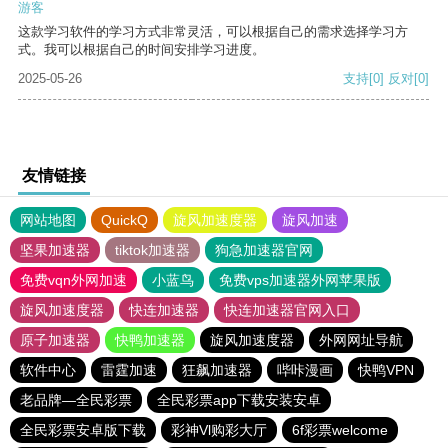
游客
这款学习软件的学习方式非常灵活，可以根据自己的需求选择学习方
式。我可以根据自己的时间安排学习进度。
2025-05-26
支持
[0]
反对
[0]
友情链接
网站地图
QuickQ
旋风加速度器
旋风加速
坚果加速器
tiktok加速器
狗急加速器官网
免费vqn外网加速
小蓝鸟
免费vps加速器外网苹果版
旋风加速度器
快连加速器
快连加速器官网入口
原子加速器
快鸭加速器
旋风加速度器
外网网址导航
软件中心
雷霆加速
狂飙加速器
哔咔漫画
快鸭VPN
老品牌—全民彩票
全民彩票app下载安装安卓
全民彩票安卓版下载
彩神Vl购彩大厅
6f彩票welcome