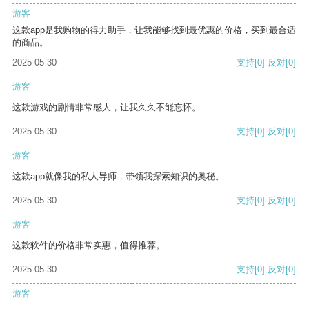
游客
这款app是我购物的得力助手，让我能够找到最优惠的价格，买到最合适
的商品。
2025-05-30
支持
[0]
反对
[0]
游客
这款游戏的剧情非常感人，让我久久不能忘怀。
2025-05-30
支持
[0]
反对
[0]
游客
这款app就像我的私人导师，带领我探索知识的奥秘。
2025-05-30
支持
[0]
反对
[0]
游客
这款软件的价格非常实惠，值得推荐。
2025-05-30
支持
[0]
反对
[0]
游客