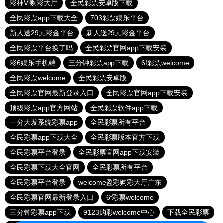
彩神Vl购彩大厅
全民彩票安卓版下载
全民彩票app下载大全
703彩票娱乐平台
新人送29元彩金平台
新人送29元彩金平台
全民彩票平台换了吗
全民彩票官网app下载安装
彩6娱乐手机端
三分钟彩票app下载
6f彩票welcome
全民彩票welcome
全民彩票安卓版
全民彩票官网最新登录入口
全民彩票官网app下载安装
顶级彩票app官方网站
全民彩票软件app下载
一分大发系统彩票app
全民彩票所有平台
全民彩票app下载大全
全民彩票版本官方下载
全民彩票平台登录
全民彩票官网app下载安装
全民彩票下载大全官网
全民彩票所有平台
全民彩票平台登录
welcome盈彩购彩大厅广东
全民彩票官网最新登录入口
6f彩票welcome
三分钟彩票app下载
9123购彩welcome中心
下载全民彩票