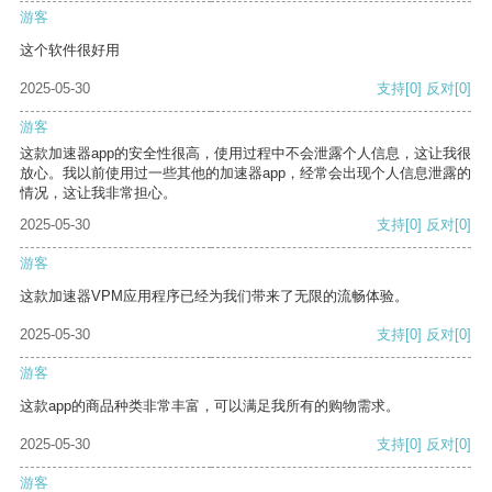
游客
这个软件很好用
2025-05-30
支持
[0]
反对
[0]
游客
这款加速器app的安全性很高，使用过程中不会泄露个人信息，这让我很
放心。我以前使用过一些其他的加速器app，经常会出现个人信息泄露的
情况，这让我非常担心。
2025-05-30
支持
[0]
反对
[0]
游客
这款加速器VPM应用程序已经为我们带来了无限的流畅体验。
2025-05-30
支持
[0]
反对
[0]
游客
这款app的商品种类非常丰富，可以满足我所有的购物需求。
2025-05-30
支持
[0]
反对
[0]
游客