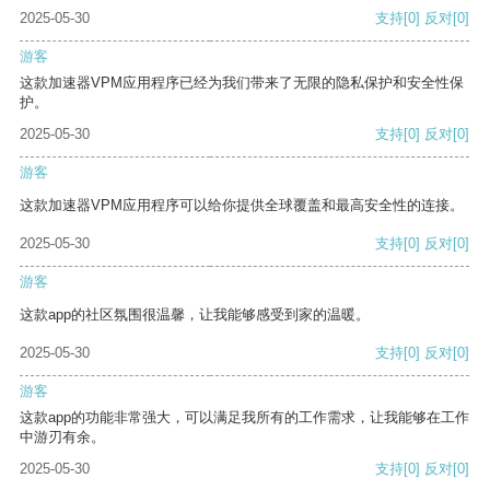
2025-05-30
支持
[0]
反对
[0]
游客
这款加速器VPM应用程序已经为我们带来了无限的隐私保护和安全性保
护。
2025-05-30
支持
[0]
反对
[0]
游客
这款加速器VPM应用程序可以给你提供全球覆盖和最高安全性的连接。
2025-05-30
支持
[0]
反对
[0]
游客
这款app的社区氛围很温馨，让我能够感受到家的温暖。
2025-05-30
支持
[0]
反对
[0]
游客
这款app的功能非常强大，可以满足我所有的工作需求，让我能够在工作
中游刃有余。
2025-05-30
支持
[0]
反对
[0]