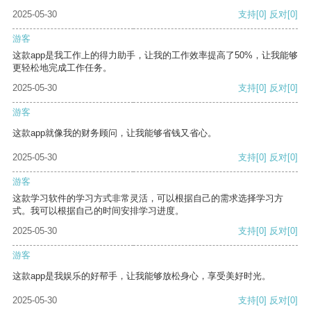
2025-05-30
支持
[0]
反对
[0]
游客
这款app是我工作上的得力助手，让我的工作效率提高了50%，让我能够
更轻松地完成工作任务。
2025-05-30
支持
[0]
反对
[0]
游客
这款app就像我的财务顾问，让我能够省钱又省心。
2025-05-30
支持
[0]
反对
[0]
游客
这款学习软件的学习方式非常灵活，可以根据自己的需求选择学习方
式。我可以根据自己的时间安排学习进度。
2025-05-30
支持
[0]
反对
[0]
游客
这款app是我娱乐的好帮手，让我能够放松身心，享受美好时光。
2025-05-30
支持
[0]
反对
[0]