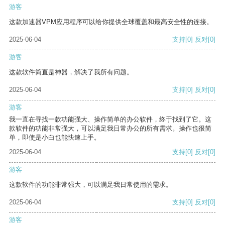
游客
这款加速器VPM应用程序可以给你提供全球覆盖和最高安全性的连接。
2025-06-04
支持
[0]
反对
[0]
游客
这款软件简直是神器，解决了我所有问题。
2025-06-04
支持
[0]
反对
[0]
游客
我一直在寻找一款功能强大、操作简单的办公软件，终于找到了它。这
款软件的功能非常强大，可以满足我日常办公的所有需求。操作也很简
单，即使是小白也能快速上手。
2025-06-04
支持
[0]
反对
[0]
游客
这款软件的功能非常强大，可以满足我日常使用的需求。
2025-06-04
支持
[0]
反对
[0]
游客