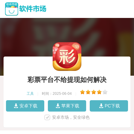
彩票平台不给提现如何解决
工具
|
时间：2025-06-04
|
安卓下载
苹果下载
PC下载
安卓市场，安全绿色