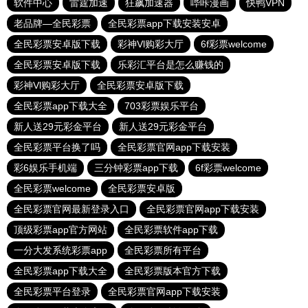
软件中心
雷霆加速
狂飙加速器
哔咔漫画
快鸭VPN
老品牌—全民彩票
全民彩票app下载安装安卓
全民彩票安卓版下载
彩神Vl购彩大厅
6f彩票welcome
全民彩票安卓版下载
乐彩汇平台是怎么赚钱的
彩神Vl购彩大厅
全民彩票安卓版下载
全民彩票app下载大全
703彩票娱乐平台
新人送29元彩金平台
新人送29元彩金平台
全民彩票平台换了吗
全民彩票官网app下载安装
彩6娱乐手机端
三分钟彩票app下载
6f彩票welcome
全民彩票welcome
全民彩票安卓版
全民彩票官网最新登录入口
全民彩票官网app下载安装
顶级彩票app官方网站
全民彩票软件app下载
一分大发系统彩票app
全民彩票所有平台
全民彩票app下载大全
全民彩票版本官方下载
全民彩票平台登录
全民彩票官网app下载安装