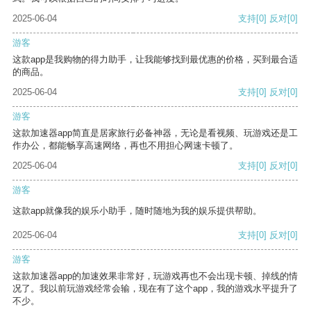
2025-06-04
支持
[0]
反对
[0]
游客
这款app是我购物的得力助手，让我能够找到最优惠的价格，买到最合适
的商品。
2025-06-04
支持
[0]
反对
[0]
游客
这款加速器app简直是居家旅行必备神器，无论是看视频、玩游戏还是工
作办公，都能畅享高速网络，再也不用担心网速卡顿了。
2025-06-04
支持
[0]
反对
[0]
游客
这款app就像我的娱乐小助手，随时随地为我的娱乐提供帮助。
2025-06-04
支持
[0]
反对
[0]
游客
这款加速器app的加速效果非常好，玩游戏再也不会出现卡顿、掉线的情
况了。我以前玩游戏经常会输，现在有了这个app，我的游戏水平提升了
不少。