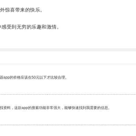
。
外惊喜带来的快乐。
。
中感受到无穷的乐趣和激情。
器app的价格应该在50元以下才比较合理。
找资料，这款app的搜索功能非常强大，能够快速找到我需要的信息。