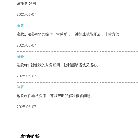
超棒啊 好用
2025-06-07
游客
这款加速器app的操作非常简单，一键加速就能开启，非常方便。
2025-06-07
游客
这款app就像我的财务顾问，让我能够省钱又省心。
2025-06-07
游客
这款软件非常实用，可以帮助我解决很多问题。
2025-06-07
友情链接