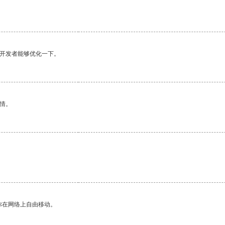
望开发者能够优化一下。
情。
你在网络上自由移动。