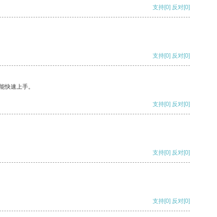
支持
[0]
反对
[0]
支持
[0]
反对
[0]
能快速上手。
支持
[0]
反对
[0]
支持
[0]
反对
[0]
支持
[0]
反对
[0]