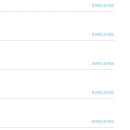
支持
[0]
反对
[0]
支持
[0]
反对
[0]
支持
[0]
反对
[0]
支持
[0]
反对
[0]
支持
[0]
反对
[0]