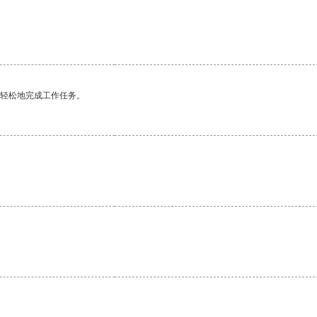
更轻松地完成工作任务。