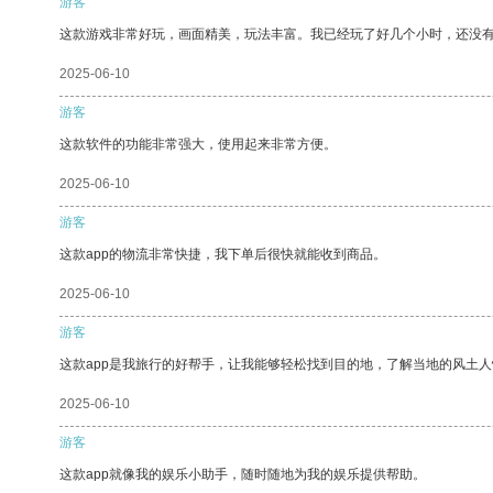
游客
这款游戏非常好玩，画面精美，玩法丰富。我已经玩了好几个小时，还没
2025-06-10
游客
这款软件的功能非常强大，使用起来非常方便。
2025-06-10
游客
这款app的物流非常快捷，我下单后很快就能收到商品。
2025-06-10
游客
这款app是我旅行的好帮手，让我能够轻松找到目的地，了解当地的风土人
2025-06-10
游客
这款app就像我的娱乐小助手，随时随地为我的娱乐提供帮助。