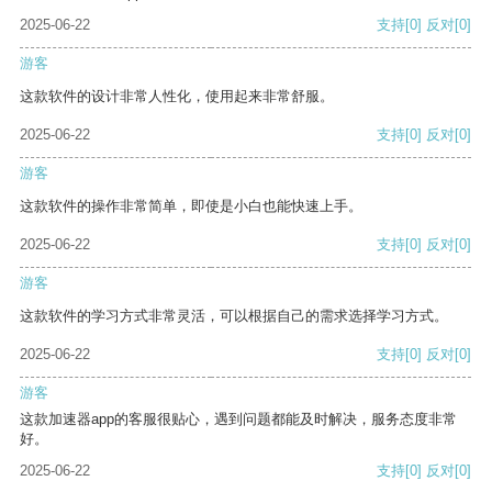
2025-06-22
支持
[0]
反对
[0]
游客
这款软件的设计非常人性化，使用起来非常舒服。
2025-06-22
支持
[0]
反对
[0]
游客
这款软件的操作非常简单，即使是小白也能快速上手。
2025-06-22
支持
[0]
反对
[0]
游客
这款软件的学习方式非常灵活，可以根据自己的需求选择学习方式。
2025-06-22
支持
[0]
反对
[0]
游客
这款加速器app的客服很贴心，遇到问题都能及时解决，服务态度非常
好。
2025-06-22
支持
[0]
反对
[0]