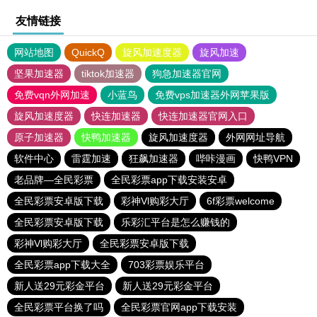
友情链接
网站地图
QuickQ
旋风加速度器
旋风加速
坚果加速器
tiktok加速器
狗急加速器官网
免费vqn外网加速
小蓝鸟
免费vps加速器外网苹果版
旋风加速度器
快连加速器
快连加速器官网入口
原子加速器
快鸭加速器
旋风加速度器
外网网址导航
软件中心
雷霆加速
狂飙加速器
哔咔漫画
快鸭VPN
老品牌—全民彩票
全民彩票app下载安装安卓
全民彩票安卓版下载
彩神Vl购彩大厅
6f彩票welcome
全民彩票安卓版下载
乐彩汇平台是怎么赚钱的
彩神Vl购彩大厅
全民彩票安卓版下载
全民彩票app下载大全
703彩票娱乐平台
新人送29元彩金平台
新人送29元彩金平台
全民彩票平台换了吗
全民彩票官网app下载安装