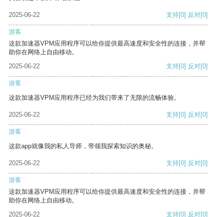
2025-06-22
支持
[0]
反对
[0]
游客
这款加速器VPM应用程序可以给你提供最高速度和安全性的连接，并帮
助你在网络上自由移动。
2025-06-22
支持
[0]
反对
[0]
游客
这款加速器VPM应用程序已经为我们带来了无限的流畅体验。
2025-06-22
支持
[0]
反对
[0]
游客
这款app就像我的私人导师，带领我探索知识的奥秘。
2025-06-22
支持
[0]
反对
[0]
游客
这款加速器VPM应用程序可以给你提供最高速度和安全性的连接，并帮
助你在网络上自由移动。
2025-06-22
支持
[0]
反对
[0]