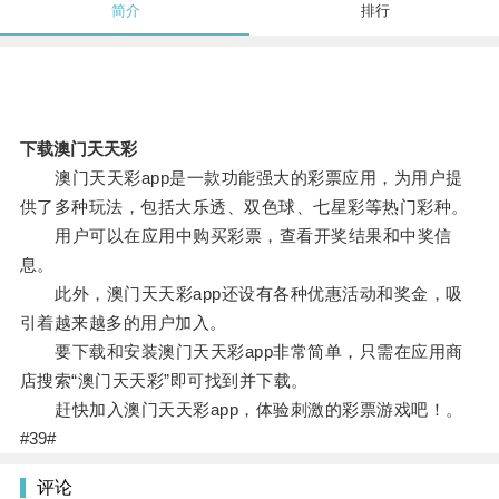
简介
排行
下载澳门天天彩
澳门天天彩app是一款功能强大的彩票应用，为用户提
供了多种玩法，包括大乐透、双色球、七星彩等热门彩种。
用户可以在应用中购买彩票，查看开奖结果和中奖信
息。
此外，澳门天天彩app还设有各种优惠活动和奖金，吸
引着越来越多的用户加入。
要下载和安装澳门天天彩app非常简单，只需在应用商
店搜索“澳门天天彩”即可找到并下载。
赶快加入澳门天天彩app，体验刺激的彩票游戏吧！。
#39#
评论