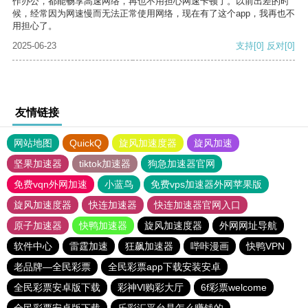
作办公，都能畅享高速网络，再也不用担心网速卡顿了。以前出差的时
候，经常因为网速慢而无法正常使用网络，现在有了这个app，我再也不
用担心了。
2025-06-23
支持
[0]
反对
[0]
友情链接
网站地图
QuickQ
旋风加速度器
旋风加速
坚果加速器
tiktok加速器
狗急加速器官网
免费vqn外网加速
小蓝鸟
免费vps加速器外网苹果版
旋风加速度器
快连加速器
快连加速器官网入口
原子加速器
快鸭加速器
旋风加速度器
外网网址导航
软件中心
雷霆加速
狂飙加速器
哔咔漫画
快鸭VPN
老品牌—全民彩票
全民彩票app下载安装安卓
全民彩票安卓版下载
彩神Vl购彩大厅
6f彩票welcome