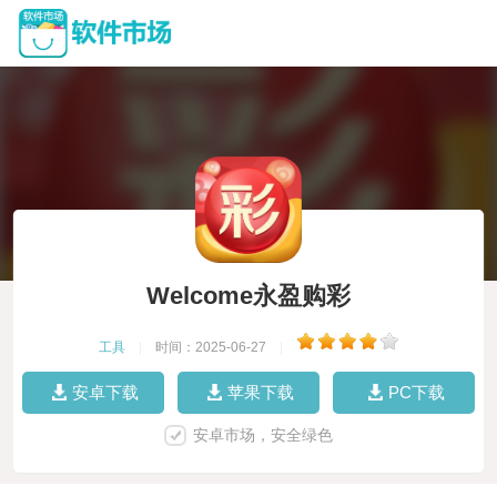
Welcome永盈购彩
工具
|
时间：2025-06-27
|
安卓下载
苹果下载
PC下载
安卓市场，安全绿色