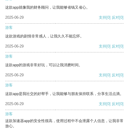
这款app就像我的财务顾问，让我能够省钱又省心。
2025-06-29
支持
[0]
反对
[0]
游客
这款游戏的剧情非常感人，让我久久不能忘怀。
2025-06-29
支持
[0]
反对
[0]
游客
这款app的游戏非常好玩，可以让我消磨时间。
2025-06-29
支持
[0]
反对
[0]
游客
这款app是我社交的好帮手，让我能够与朋友保持联系，分享生活点滴。
2025-06-29
支持
[0]
反对
[0]
游客
这款加速器app的安全性很高，使用过程中不会泄露个人信息，让我非常
放心。