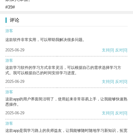
#39#
评论
游客
这款软件非常实用，可以帮助我解决很多问题。
2025-06-29
支持
[0]
反对
[0]
游客
这款学习软件的学习方式非常灵活，可以根据自己的需求选择学习方
式。我可以根据自己的时间安排学习进度。
2025-06-29
支持
[0]
反对
[0]
游客
这款app的用户界面简洁明了，使用起来非常容易上手，让我能够快速熟
悉操作。
2025-06-29
支持
[0]
反对
[0]
游客
这款app是我学习路上的良师益友，让我能够随时随地学习新知识，拓宽