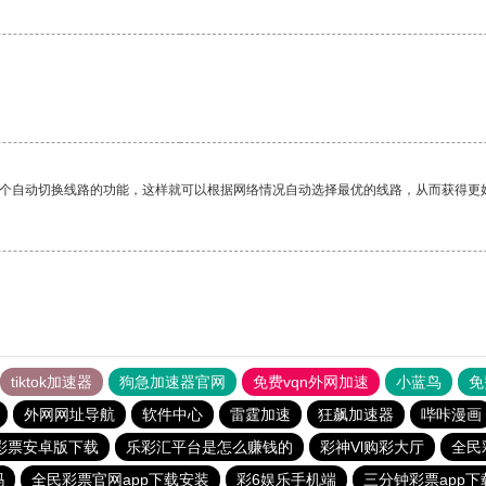
一个自动切换线路的功能，这样就可以根据网络情况自动选择最优的线路，从而获得更
tiktok加速器
狗急加速器官网
免费vqn外网加速
小蓝鸟
免
外网网址导航
软件中心
雷霆加速
狂飙加速器
哔咔漫画
彩票安卓版下载
乐彩汇平台是怎么赚钱的
彩神Vl购彩大厅
全民
吗
全民彩票官网app下载安装
彩6娱乐手机端
三分钟彩票app下