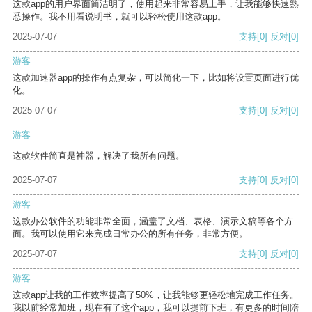
这款app的用户界面简洁明了，使用起来非常容易上手，让我能够快速熟
悉操作。我不用看说明书，就可以轻松使用这款app。
2025-07-07
支持
[0]
反对
[0]
游客
这款加速器app的操作有点复杂，可以简化一下，比如将设置页面进行优
化。
2025-07-07
支持
[0]
反对
[0]
游客
这款软件简直是神器，解决了我所有问题。
2025-07-07
支持
[0]
反对
[0]
游客
这款办公软件的功能非常全面，涵盖了文档、表格、演示文稿等各个方
面。我可以使用它来完成日常办公的所有任务，非常方便。
2025-07-07
支持
[0]
反对
[0]
游客
这款app让我的工作效率提高了50%，让我能够更轻松地完成工作任务。
我以前经常加班，现在有了这个app，我可以提前下班，有更多的时间陪