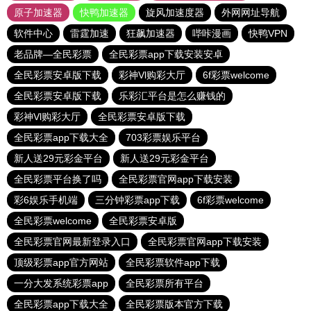
原子加速器
快鸭加速器
旋风加速度器
外网网址导航
软件中心
雷霆加速
狂飙加速器
哔咔漫画
快鸭VPN
老品牌—全民彩票
全民彩票app下载安装安卓
全民彩票安卓版下载
彩神Vl购彩大厅
6f彩票welcome
全民彩票安卓版下载
乐彩汇平台是怎么赚钱的
彩神Vl购彩大厅
全民彩票安卓版下载
全民彩票app下载大全
703彩票娱乐平台
新人送29元彩金平台
新人送29元彩金平台
全民彩票平台换了吗
全民彩票官网app下载安装
彩6娱乐手机端
三分钟彩票app下载
6f彩票welcome
全民彩票welcome
全民彩票安卓版
全民彩票官网最新登录入口
全民彩票官网app下载安装
顶级彩票app官方网站
全民彩票软件app下载
一分大发系统彩票app
全民彩票所有平台
全民彩票app下载大全
全民彩票版本官方下载