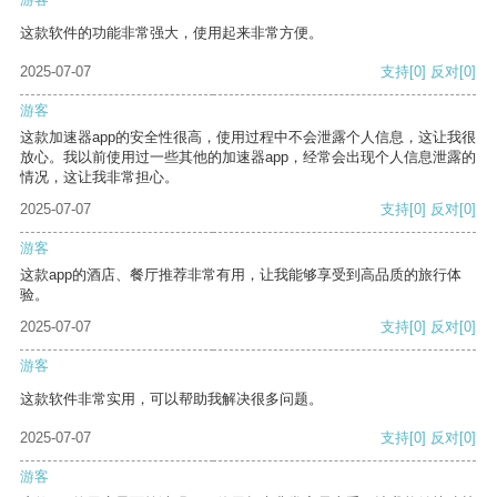
这款软件的功能非常强大，使用起来非常方便。
2025-07-07
支持
[0]
反对
[0]
游客
这款加速器app的安全性很高，使用过程中不会泄露个人信息，这让我很
放心。我以前使用过一些其他的加速器app，经常会出现个人信息泄露的
情况，这让我非常担心。
2025-07-07
支持
[0]
反对
[0]
游客
这款app的酒店、餐厅推荐非常有用，让我能够享受到高品质的旅行体
验。
2025-07-07
支持
[0]
反对
[0]
游客
这款软件非常实用，可以帮助我解决很多问题。
2025-07-07
支持
[0]
反对
[0]
游客