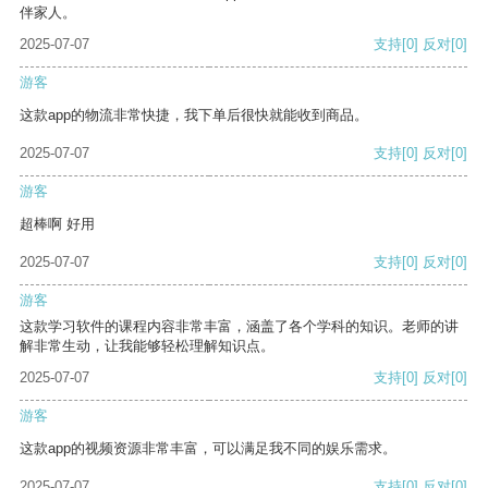
伴家人。
2025-07-07
支持
[0]
反对
[0]
游客
这款app的物流非常快捷，我下单后很快就能收到商品。
2025-07-07
支持
[0]
反对
[0]
游客
超棒啊 好用
2025-07-07
支持
[0]
反对
[0]
游客
这款学习软件的课程内容非常丰富，涵盖了各个学科的知识。老师的讲
解非常生动，让我能够轻松理解知识点。
2025-07-07
支持
[0]
反对
[0]
游客
这款app的视频资源非常丰富，可以满足我不同的娱乐需求。
2025-07-07
支持
[0]
反对
[0]