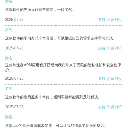
游客
这款软件的界面设计非常简洁，一目了然。
2025-07-25
支持
[0]
反对
[0]
游客
这款软件的学习方式非常灵活，可以根据自己的需求选择学习方式。
2025-07-25
支持
[0]
反对
[0]
游客
这款加速器VPM应用程序已经为我们带来了无限的隐私保护和安全性保
护。
2025-07-25
支持
[0]
反对
[0]
游客
这款软件的售后服务非常好，遇到问题都能得到及时解决。
2025-07-25
支持
[0]
反对
[0]
游客
这款app的音乐资源非常优质，可以让我尽情享受音乐的魅力。