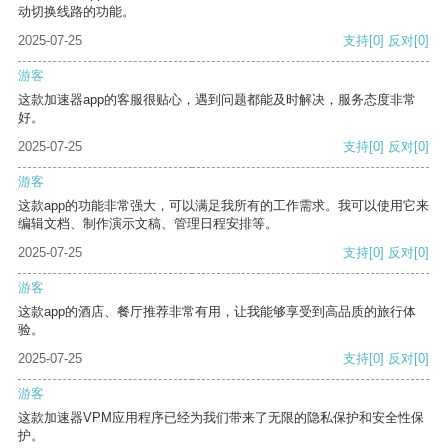
动切换线路的功能。
2025-07-25
支持
[0]
反对
[0]
游客
这款加速器app的客服很贴心，遇到问题都能及时解决，服务态度非常
好。
2025-07-25
支持
[0]
反对
[0]
游客
这款app的功能非常强大，可以满足我所有的工作需求。我可以使用它来
编辑文档、制作演示文稿、管理日程安排等。
2025-07-25
支持
[0]
反对
[0]
游客
这款app的酒店、餐厅推荐非常有用，让我能够享受到高品质的旅行体
验。
2025-07-25
支持
[0]
反对
[0]
游客
这款加速器VPM应用程序已经为我们带来了无限的隐私保护和安全性保
护。