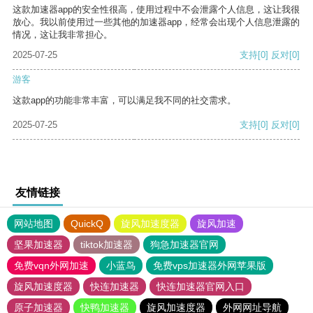
这款加速器app的安全性很高，使用过程中不会泄露个人信息，这让我很
放心。我以前使用过一些其他的加速器app，经常会出现个人信息泄露的
情况，这让我非常担心。
2025-07-25
支持
[0]
反对
[0]
游客
这款app的功能非常丰富，可以满足我不同的社交需求。
2025-07-25
支持
[0]
反对
[0]
友情链接
网站地图
QuickQ
旋风加速度器
旋风加速
坚果加速器
tiktok加速器
狗急加速器官网
免费vqn外网加速
小蓝鸟
免费vps加速器外网苹果版
旋风加速度器
快连加速器
快连加速器官网入口
原子加速器
快鸭加速器
旋风加速度器
外网网址导航