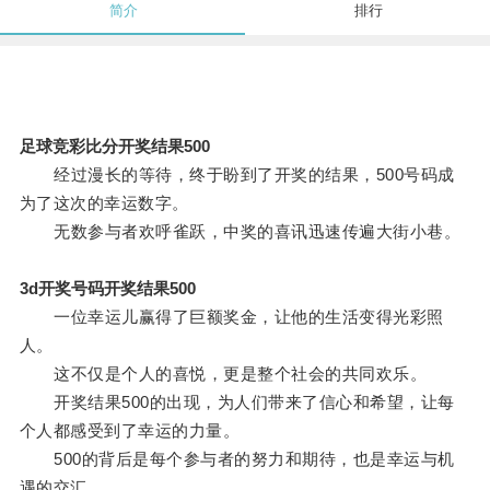
简介
排行
足球竞彩比分开奖结果500
经过漫长的等待，终于盼到了开奖的结果，500号码成
为了这次的幸运数字。
无数参与者欢呼雀跃，中奖的喜讯迅速传遍大街小巷。
3d开奖号码开奖结果500
一位幸运儿赢得了巨额奖金，让他的生活变得光彩照
人。
这不仅是个人的喜悦，更是整个社会的共同欢乐。
开奖结果500的出现，为人们带来了信心和希望，让每
个人都感受到了幸运的力量。
500的背后是每个参与者的努力和期待，也是幸运与机
遇的交汇。