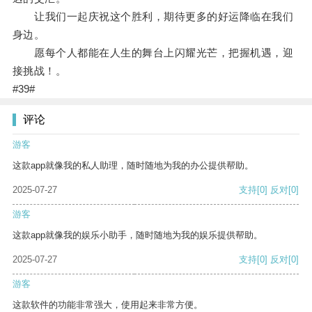
让我们一起庆祝这个胜利，期待更多的好运降临在我们
身边。
愿每个人都能在人生的舞台上闪耀光芒，把握机遇，迎
接挑战！。
#39#
评论
游客
这款app就像我的私人助理，随时随地为我的办公提供帮助。
2025-07-27
支持
[0]
反对
[0]
游客
这款app就像我的娱乐小助手，随时随地为我的娱乐提供帮助。
2025-07-27
支持
[0]
反对
[0]
游客
这款软件的功能非常强大，使用起来非常方便。