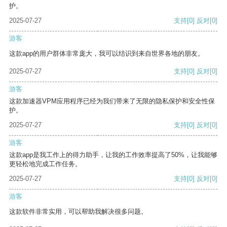
护。
2025-07-27
支持
[0]
反对
[0]
游客
这款app的用户群体非常庞大，我可以结识到来自世界各地的朋友。
2025-07-27
支持
[0]
反对
[0]
游客
这款加速器VPM应用程序已经为我们带来了无限的隐私保护和安全性保
护。
2025-07-27
支持
[0]
反对
[0]
游客
这款app是我工作上的得力助手，让我的工作效率提高了50%，让我能够
更轻松地完成工作任务。
2025-07-27
支持
[0]
反对
[0]
游客
这款软件非常实用，可以帮助我解决很多问题。