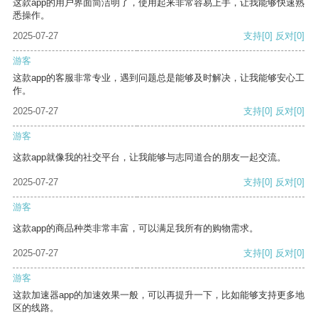
这款app的用户界面简洁明了，使用起来非常容易上手，让我能够快速熟
悉操作。
2025-07-27
支持
[0]
反对
[0]
游客
这款app的客服非常专业，遇到问题总是能够及时解决，让我能够安心工
作。
2025-07-27
支持
[0]
反对
[0]
游客
这款app就像我的社交平台，让我能够与志同道合的朋友一起交流。
2025-07-27
支持
[0]
反对
[0]
游客
这款app的商品种类非常丰富，可以满足我所有的购物需求。
2025-07-27
支持
[0]
反对
[0]
游客
这款加速器app的加速效果一般，可以再提升一下，比如能够支持更多地
区的线路。