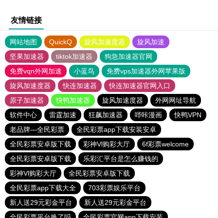
友情链接
网站地图
QuickQ
旋风加速度器
旋风加速
坚果加速器
tiktok加速器
狗急加速器官网
免费vqn外网加速
小蓝鸟
免费vps加速器外网苹果版
旋风加速度器
快连加速器
快连加速器官网入口
原子加速器
快鸭加速器
旋风加速度器
外网网址导航
软件中心
雷霆加速
狂飙加速器
哔咔漫画
快鸭VPN
老品牌—全民彩票
全民彩票app下载安装安卓
全民彩票安卓版下载
彩神Vl购彩大厅
6f彩票welcome
全民彩票安卓版下载
乐彩汇平台是怎么赚钱的
彩神Vl购彩大厅
全民彩票安卓版下载
全民彩票app下载大全
703彩票娱乐平台
新人送29元彩金平台
新人送29元彩金平台
全民彩票平台换了吗
全民彩票官网app下载安装