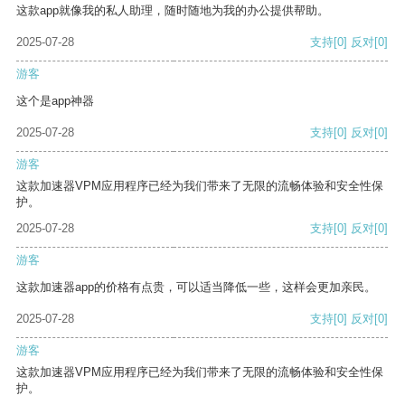
这款app就像我的私人助理，随时随地为我的办公提供帮助。
2025-07-28
支持
[0]
反对
[0]
游客
这个是app神器
2025-07-28
支持
[0]
反对
[0]
游客
这款加速器VPM应用程序已经为我们带来了无限的流畅体验和安全性保
护。
2025-07-28
支持
[0]
反对
[0]
游客
这款加速器app的价格有点贵，可以适当降低一些，这样会更加亲民。
2025-07-28
支持
[0]
反对
[0]
游客
这款加速器VPM应用程序已经为我们带来了无限的流畅体验和安全性保
护。