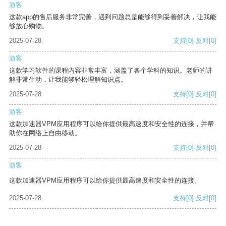
游客
这款app的售后服务非常完善，遇到问题总是能够得到妥善解决，让我能
够放心购物。
2025-07-28
支持
[0]
反对
[0]
游客
这款学习软件的课程内容非常丰富，涵盖了各个学科的知识。老师的讲
解非常生动，让我能够轻松理解知识点。
2025-07-28
支持
[0]
反对
[0]
游客
这款加速器VPM应用程序可以给你提供最高速度和安全性的连接，并帮
助你在网络上自由移动。
2025-07-28
支持
[0]
反对
[0]
游客
这款加速器VPM应用程序可以给你提供最高速度和安全性的连接。
2025-07-28
支持
[0]
反对
[0]