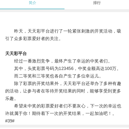
简介
排行
昨天，天天彩平台进行了一轮紧张刺激的开奖活动，吸
引了众多彩票爱好者的关注。
天天彩平台
经过一番激烈竞争，最终产生了幸运的中奖者们。
其中，头奖彩票号码为123456，中奖金额高达100万。
而二等奖和三等奖也各自产生了多位幸运儿。
除了彩票的开奖结果外，天天彩平台还举办了多种有趣
的活动，让参与者在等待开奖结果的同时，能够享受到更多
乐趣。
希望未中奖的彩票爱好者们不要灰心，下一次的幸运也
许就属于你！期待着下一次的开奖结果，一起加油吧！。
#39#