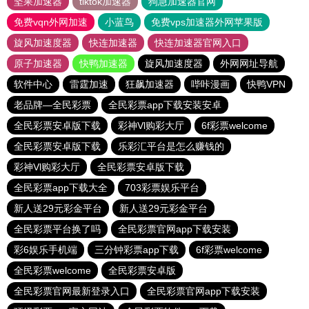
坚果加速器
tiktok加速器
狗急加速器官网
免费vqn外网加速
小蓝鸟
免费vps加速器外网苹果版
旋风加速度器
快连加速器
快连加速器官网入口
原子加速器
快鸭加速器
旋风加速度器
外网网址导航
软件中心
雷霆加速
狂飙加速器
哔咔漫画
快鸭VPN
老品牌—全民彩票
全民彩票app下载安装安卓
全民彩票安卓版下载
彩神Vl购彩大厅
6f彩票welcome
全民彩票安卓版下载
乐彩汇平台是怎么赚钱的
彩神Vl购彩大厅
全民彩票安卓版下载
全民彩票app下载大全
703彩票娱乐平台
新人送29元彩金平台
新人送29元彩金平台
全民彩票平台换了吗
全民彩票官网app下载安装
彩6娱乐手机端
三分钟彩票app下载
6f彩票welcome
全民彩票welcome
全民彩票安卓版
全民彩票官网最新登录入口
全民彩票官网app下载安装