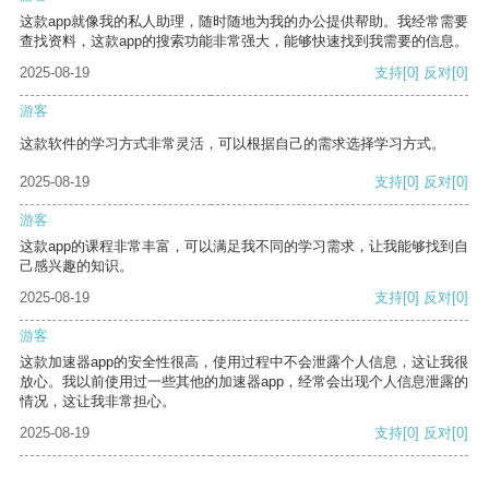
这款app就像我的私人助理，随时随地为我的办公提供帮助。我经常需要
查找资料，这款app的搜索功能非常强大，能够快速找到我需要的信息。
2025-08-19
支持
[0]
反对
[0]
游客
这款软件的学习方式非常灵活，可以根据自己的需求选择学习方式。
2025-08-19
支持
[0]
反对
[0]
游客
这款app的课程非常丰富，可以满足我不同的学习需求，让我能够找到自
己感兴趣的知识。
2025-08-19
支持
[0]
反对
[0]
游客
这款加速器app的安全性很高，使用过程中不会泄露个人信息，这让我很
放心。我以前使用过一些其他的加速器app，经常会出现个人信息泄露的
情况，这让我非常担心。
2025-08-19
支持
[0]
反对
[0]