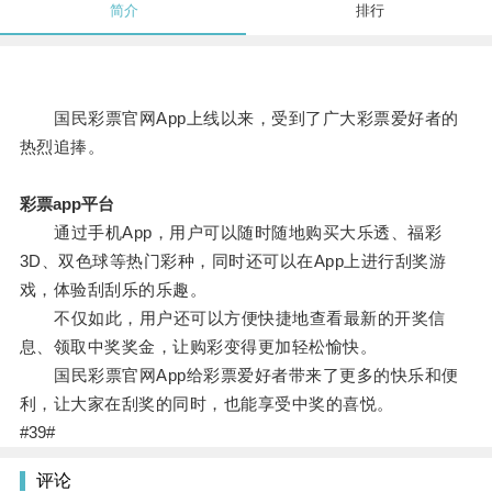
简介
排行
国民彩票官网App上线以来，受到了广大彩票爱好者的
热烈追捧。
彩票app平台
通过手机App，用户可以随时随地购买大乐透、福彩
3D、双色球等热门彩种，同时还可以在App上进行刮奖游
戏，体验刮刮乐的乐趣。
不仅如此，用户还可以方便快捷地查看最新的开奖信
息、领取中奖奖金，让购彩变得更加轻松愉快。
国民彩票官网App给彩票爱好者带来了更多的快乐和便
利，让大家在刮奖的同时，也能享受中奖的喜悦。
#39#
评论