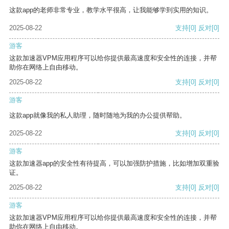
这款app的老师非常专业，教学水平很高，让我能够学到实用的知识。
2025-08-22
支持
[0]
反对
[0]
游客
这款加速器VPM应用程序可以给你提供最高速度和安全性的连接，并帮
助你在网络上自由移动。
2025-08-22
支持
[0]
反对
[0]
游客
这款app就像我的私人助理，随时随地为我的办公提供帮助。
2025-08-22
支持
[0]
反对
[0]
游客
这款加速器app的安全性有待提高，可以加强防护措施，比如增加双重验
证。
2025-08-22
支持
[0]
反对
[0]
游客
这款加速器VPM应用程序可以给你提供最高速度和安全性的连接，并帮
助你在网络上自由移动。