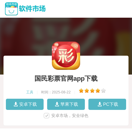
国民彩票官网app下载
工具
|
时间：2025-08-22
|
安卓下载
苹果下载
PC下载
安卓市场，安全绿色