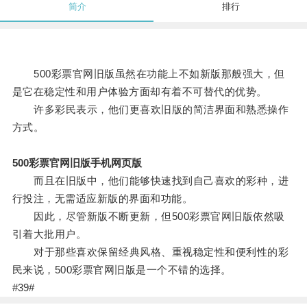
简介
排行
500彩票官网旧版虽然在功能上不如新版那般强大，但
是它在稳定性和用户体验方面却有着不可替代的优势。
许多彩民表示，他们更喜欢旧版的简洁界面和熟悉操作
方式。
500彩票官网旧版手机网页版
而且在旧版中，他们能够快速找到自己喜欢的彩种，进
行投注，无需适应新版的界面和功能。
因此，尽管新版不断更新，但500彩票官网旧版依然吸
引着大批用户。
对于那些喜欢保留经典风格、重视稳定性和便利性的彩
民来说，500彩票官网旧版是一个不错的选择。
#39#