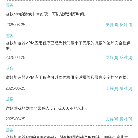
游客
这款app的游戏非常好玩，可以让我消磨时间。
2025-08-25
支持
[0]
反对
[0]
游客
这款加速器VPM应用程序已经为我们带来了无限的流畅体验和安全性保
护。
2025-08-25
支持
[0]
反对
[0]
游客
这款加速器VPM应用程序可以给你提供全球覆盖和最高安全性的连接。
2025-08-25
支持
[0]
反对
[0]
游客
这款游戏的剧情非常感人，让我久久不能忘怀。
2025-08-25
支持
[0]
反对
[0]
游客
这款加速器app的客服很贴心，遇到问题都能及时解决，服务态度非常