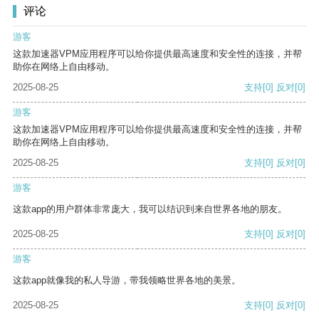
评论
游客
这款加速器VPM应用程序可以给你提供最高速度和安全性的连接，并帮
助你在网络上自由移动。
2025-08-25
支持
[0]
反对
[0]
游客
这款加速器VPM应用程序可以给你提供最高速度和安全性的连接，并帮
助你在网络上自由移动。
2025-08-25
支持
[0]
反对
[0]
游客
这款app的用户群体非常庞大，我可以结识到来自世界各地的朋友。
2025-08-25
支持
[0]
反对
[0]
游客
这款app就像我的私人导游，带我领略世界各地的美景。
2025-08-25
支持
[0]
反对
[0]