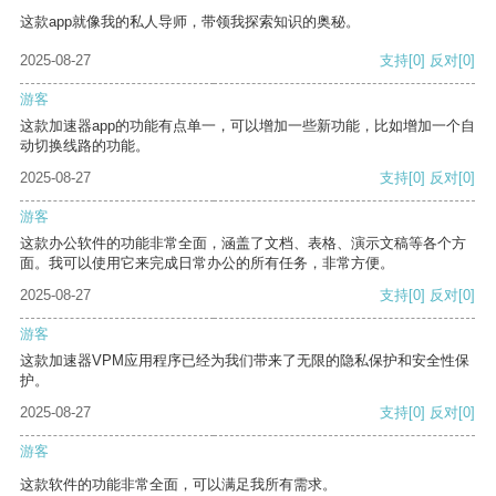
这款app就像我的私人导师，带领我探索知识的奥秘。
2025-08-27
支持
[0]
反对
[0]
游客
这款加速器app的功能有点单一，可以增加一些新功能，比如增加一个自
动切换线路的功能。
2025-08-27
支持
[0]
反对
[0]
游客
这款办公软件的功能非常全面，涵盖了文档、表格、演示文稿等各个方
面。我可以使用它来完成日常办公的所有任务，非常方便。
2025-08-27
支持
[0]
反对
[0]
游客
这款加速器VPM应用程序已经为我们带来了无限的隐私保护和安全性保
护。
2025-08-27
支持
[0]
反对
[0]
游客
这款软件的功能非常全面，可以满足我所有需求。