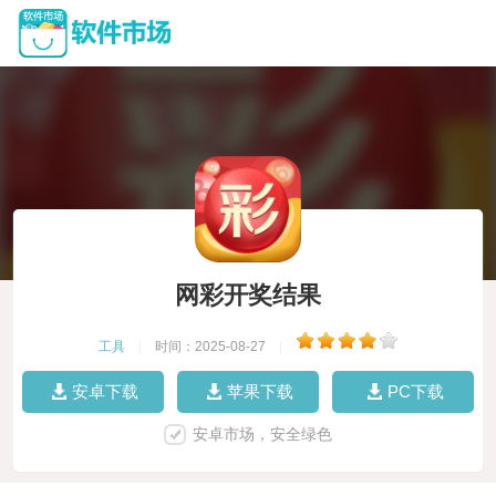
网彩开奖结果
工具
|
时间：2025-08-27
|
安卓下载
苹果下载
PC下载
安卓市场，安全绿色