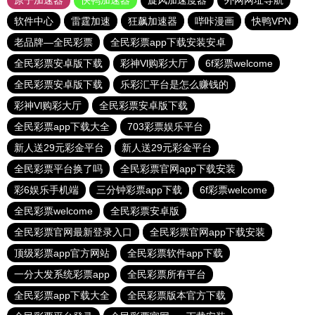
原子加速器
快鸭加速器
旋风加速度器
外网网址导航
软件中心
雷霆加速
狂飙加速器
哔咔漫画
快鸭VPN
老品牌—全民彩票
全民彩票app下载安装安卓
全民彩票安卓版下载
彩神Vl购彩大厅
6f彩票welcome
全民彩票安卓版下载
乐彩汇平台是怎么赚钱的
彩神Vl购彩大厅
全民彩票安卓版下载
全民彩票app下载大全
703彩票娱乐平台
新人送29元彩金平台
新人送29元彩金平台
全民彩票平台换了吗
全民彩票官网app下载安装
彩6娱乐手机端
三分钟彩票app下载
6f彩票welcome
全民彩票welcome
全民彩票安卓版
全民彩票官网最新登录入口
全民彩票官网app下载安装
顶级彩票app官方网站
全民彩票软件app下载
一分大发系统彩票app
全民彩票所有平台
全民彩票app下载大全
全民彩票版本官方下载