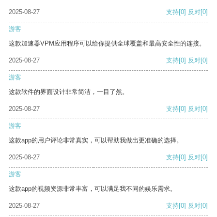
2025-08-27
支持
[0]
反对
[0]
游客
这款加速器VPM应用程序可以给你提供全球覆盖和最高安全性的连接。
2025-08-27
支持
[0]
反对
[0]
游客
这款软件的界面设计非常简洁，一目了然。
2025-08-27
支持
[0]
反对
[0]
游客
这款app的用户评论非常真实，可以帮助我做出更准确的选择。
2025-08-27
支持
[0]
反对
[0]
游客
这款app的视频资源非常丰富，可以满足我不同的娱乐需求。
2025-08-27
支持
[0]
反对
[0]