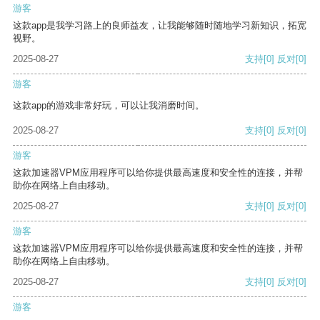
游客
这款app是我学习路上的良师益友，让我能够随时随地学习新知识，拓宽
视野。
2025-08-27
支持
[0]
反对
[0]
游客
这款app的游戏非常好玩，可以让我消磨时间。
2025-08-27
支持
[0]
反对
[0]
游客
这款加速器VPM应用程序可以给你提供最高速度和安全性的连接，并帮
助你在网络上自由移动。
2025-08-27
支持
[0]
反对
[0]
游客
这款加速器VPM应用程序可以给你提供最高速度和安全性的连接，并帮
助你在网络上自由移动。
2025-08-27
支持
[0]
反对
[0]
游客