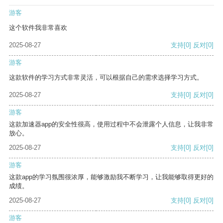
游客
这个软件我非常喜欢
2025-08-27
支持
[0]
反对
[0]
游客
这款软件的学习方式非常灵活，可以根据自己的需求选择学习方式。
2025-08-27
支持
[0]
反对
[0]
游客
这款加速器app的安全性很高，使用过程中不会泄露个人信息，让我非常
放心。
2025-08-27
支持
[0]
反对
[0]
游客
这款app的学习氛围很浓厚，能够激励我不断学习，让我能够取得更好的
成绩。
2025-08-27
支持
[0]
反对
[0]
游客