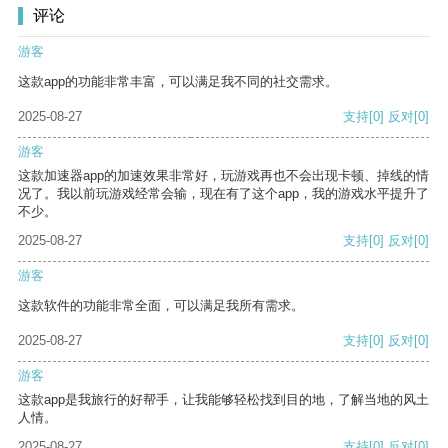
评论
游客
这款app的功能非常丰富，可以满足我不同的社交需求。
2025-08-27
支持
[0]
反对
[0]
游客
这款加速器app的加速效果非常好，玩游戏再也不会出现卡顿、掉线的情
况了。我以前玩游戏经常会输，现在有了这个app，我的游戏水平提升了
不少。
2025-08-27
支持
[0]
反对
[0]
游客
这款软件的功能非常全面，可以满足我所有需求。
2025-08-27
支持
[0]
反对
[0]
游客
这款app是我旅行的好帮手，让我能够轻松找到目的地，了解当地的风土
人情。
2025-08-27
支持
[0]
反对
[0]