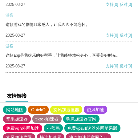
2025-08-27
支持
[0]
反对
[0]
游客
这款游戏的剧情非常感人，让我久久不能忘怀。
2025-08-27
支持
[0]
反对
[0]
游客
这款app是我娱乐的好帮手，让我能够放松身心，享受美好时光。
2025-08-27
支持
[0]
反对
[0]
友情链接
网站地图
QuickQ
旋风加速度器
旋风加速
坚果加速器
tiktok加速器
狗急加速器官网
免费vqn外网加速
小蓝鸟
免费vps加速器外网苹果版
旋风加速度器
快连加速器
快连加速器官网入口