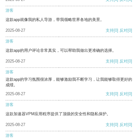
游客
这款app就像我的私人导游，带我领略世界各地的美景。
2025-08-27
支持
[0]
反对
[0]
游客
这款app的用户评论非常真实，可以帮助我做出更准确的选择。
2025-08-27
支持
[0]
反对
[0]
游客
这款app的学习氛围很浓厚，能够激励我不断学习，让我能够取得更好的
成绩。
2025-08-27
支持
[0]
反对
[0]
游客
这款加速器VPM应用程序提供了顶级的安全性和隐私保护。
2025-08-27
支持
[0]
反对
[0]
游客