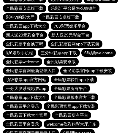
全民彩票安卓版下载
乐彩汇平台是怎么赚钱的
彩神Vl购彩大厅
全民彩票安卓版下载
全民彩票app下载大全
703彩票娱乐平台
新人送29元彩金平台
新人送29元彩金平台
全民彩票平台换了吗
全民彩票官网app下载安装
彩6娱乐手机端
三分钟彩票app下载
6f彩票welcome
全民彩票welcome
全民彩票安卓版
全民彩票官网最新登录入口
全民彩票官网app下载安装
顶级彩票app官方网站
全民彩票软件app下载
一分大发系统彩票app
全民彩票所有平台
全民彩票app下载大全
全民彩票版本官方下载
全民彩票平台登录
全民彩票官网app下载安装
全民彩票下载大全官网
全民彩票所有平台
全民彩票平台登录
welcome盈彩购彩大厅广东