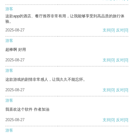
游客
这款app的酒店、餐厅推荐非常有用，让我能够享受到高品质的旅行体
验。
2025-08-27
支持
[0]
反对
[0]
游客
超棒啊 好用
2025-08-27
支持
[0]
反对
[0]
游客
这款游戏的剧情非常感人，让我久久不能忘怀。
2025-08-27
支持
[0]
反对
[0]
游客
我喜欢这个软件 作者加油
2025-08-27
支持
[0]
反对
[0]
游客