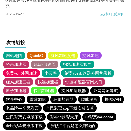
这款加速器VPM应用程序已经为我们带来了无限的流畅体验和安全性保
护。
2025-08-27
支持
[0]
反对
[0]
友情链接
网站地图
QuickQ
旋风加速度器
旋风加速
坚果加速器
tiktok加速器
狗急加速器官网
免费vqn外网加速
小蓝鸟
免费vps加速器外网苹果版
旋风加速度器
快连加速器
快连加速器官网入口
原子加速器
快鸭加速器
旋风加速度器
外网网址导航
软件中心
雷霆加速
狂飙加速器
哔咔漫画
快鸭VPN
老品牌—全民彩票
全民彩票app下载安装安卓
全民彩票安卓版下载
彩神Vl购彩大厅
6f彩票welcome
全民彩票安卓版下载
乐彩汇平台是怎么赚钱的