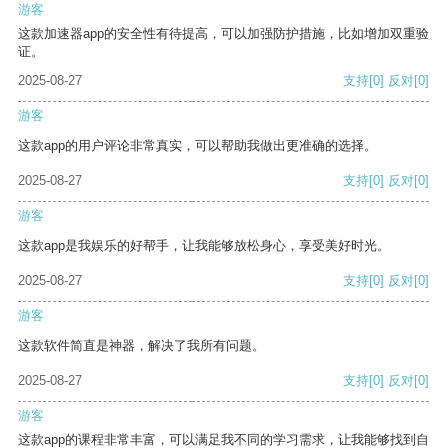
游客
这款加速器app的安全性有待提高，可以加强防护措施，比如增加双重验
证。
2025-08-27
支持
[0]
反对
[0]
游客
这款app的用户评论非常真实，可以帮助我做出更准确的选择。
2025-08-27
支持
[0]
反对
[0]
游客
这款app是我娱乐的好帮手，让我能够放松身心，享受美好时光。
2025-08-27
支持
[0]
反对
[0]
游客
这款软件简直是神器，解决了我所有问题。
2025-08-27
支持
[0]
反对
[0]
游客
这款app的课程非常丰富，可以满足我不同的学习需求，让我能够找到自