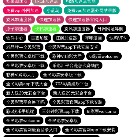
坚果加速器
tiktok加速器
狗急加速器官网
免费vqn外网加速
小蓝鸟
免费vps加速器外网苹果版
旋风加速度器
快连加速器
快连加速器官网入口
原子加速器
快鸭加速器
旋风加速度器
外网网址导航
软件中心
雷霆加速
狂飙加速器
哔咔漫画
快鸭VPN
老品牌—全民彩票
全民彩票app下载安装安卓
全民彩票安卓版下载
彩神Vl购彩大厅
6f彩票welcome
全民彩票安卓版下载
乐彩汇平台是怎么赚钱的
彩神Vl购彩大厅
全民彩票安卓版下载
全民彩票app下载大全
703彩票娱乐平台
新人送29元彩金平台
新人送29元彩金平台
全民彩票平台换了吗
全民彩票官网app下载安装
彩6娱乐手机端
三分钟彩票app下载
6f彩票welcome
全民彩票welcome
全民彩票安卓版
全民彩票官网最新登录入口
全民彩票官网app下载安装