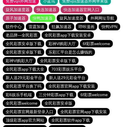
免费vqn外网加速
小蓝鸟
免费vps加速器外网苹果版
旋风加速度器
快连加速器
快连加速器官网入口
原子加速器
快鸭加速器
旋风加速度器
外网网址导航
软件中心
雷霆加速
狂飙加速器
哔咔漫画
快鸭VPN
老品牌—全民彩票
全民彩票app下载安装安卓
全民彩票安卓版下载
彩神Vl购彩大厅
6f彩票welcome
全民彩票安卓版下载
乐彩汇平台是怎么赚钱的
彩神Vl购彩大厅
全民彩票安卓版下载
全民彩票app下载大全
703彩票娱乐平台
新人送29元彩金平台
新人送29元彩金平台
全民彩票平台换了吗
全民彩票官网app下载安装
彩6娱乐手机端
三分钟彩票app下载
6f彩票welcome
全民彩票welcome
全民彩票安卓版
全民彩票官网最新登录入口
全民彩票官网app下载安装
顶级彩票app官方网站
全民彩票软件app下载