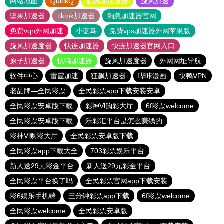
网站地图
QuickQ
旋风加速度器
旋风加速
坚果加速器
tiktok加速器
狗急加速器官网
免费vqn外网加速
小蓝鸟
免费vps加速器外网苹果版
旋风加速度器
快连加速器
快连加速器官网入口
原子加速器
快鸭加速器
旋风加速度器
外网网址导航
软件中心
雷霆加速
狂飙加速器
哔咔漫画
快鸭VPN
老品牌—全民彩票
全民彩票app下载安装安卓
全民彩票安卓版下载
彩神Vl购彩大厅
6f彩票welcome
全民彩票安卓版下载
乐彩汇平台是怎么赚钱的
彩神Vl购彩大厅
全民彩票安卓版下载
全民彩票app下载大全
703彩票娱乐平台
新人送29元彩金平台
新人送29元彩金平台
全民彩票平台换了吗
全民彩票官网app下载安装
彩6娱乐手机端
三分钟彩票app下载
6f彩票welcome
全民彩票welcome
全民彩票安卓版