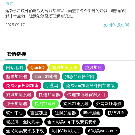
游客
这款学习软件的课程内容非常丰富，涵盖了各个学科的知识。老师的讲
解非常生动，让我能够轻松理解知识点。
2025-09-17
支持
[0]
反对
[0]
友情链接
网站地图
QuickQ
旋风加速度器
旋风加速
坚果加速器
tiktok加速器
狗急加速器官网
免费vqn外网加速
小蓝鸟
免费vps加速器外网苹果版
旋风加速度器
快连加速器
快连加速器官网入口
原子加速器
快鸭加速器
旋风加速度器
外网网址导航
软件中心
雷霆加速
狂飙加速器
哔咔漫画
快鸭VPN
老品牌—全民彩票
全民彩票app下载安装安卓
全民彩票安卓版下载
彩神Vl购彩大厅
6f彩票welcome