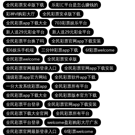
全民彩票安卓版下载
乐彩汇平台是怎么赚钱的
彩神Vl购彩大厅
全民彩票安卓版下载
全民彩票app下载大全
703彩票娱乐平台
新人送29元彩金平台
新人送29元彩金平台
全民彩票平台换了吗
全民彩票官网app下载安装
彩6娱乐手机端
三分钟彩票app下载
6f彩票welcome
全民彩票welcome
全民彩票安卓版
全民彩票官网最新登录入口
全民彩票官网app下载安装
顶级彩票app官方网站
全民彩票软件app下载
一分大发系统彩票app
全民彩票所有平台
全民彩票app下载大全
全民彩票版本官方下载
全民彩票平台登录
全民彩票官网app下载安装
全民彩票下载大全官网
全民彩票所有平台
全民彩票平台登录
welcome盈彩购彩大厅广东
全民彩票官网最新登录入口
6f彩票welcome