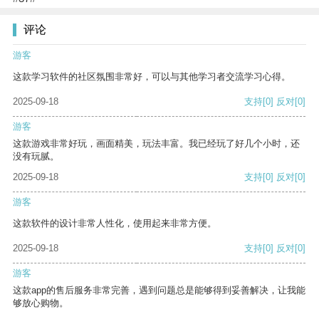
评论
游客
这款学习软件的社区氛围非常好，可以与其他学习者交流学习心得。
2025-09-18
支持
[0]
反对
[0]
游客
这款游戏非常好玩，画面精美，玩法丰富。我已经玩了好几个小时，还
没有玩腻。
2025-09-18
支持
[0]
反对
[0]
游客
这款软件的设计非常人性化，使用起来非常方便。
2025-09-18
支持
[0]
反对
[0]
游客
这款app的售后服务非常完善，遇到问题总是能够得到妥善解决，让我能
够放心购物。