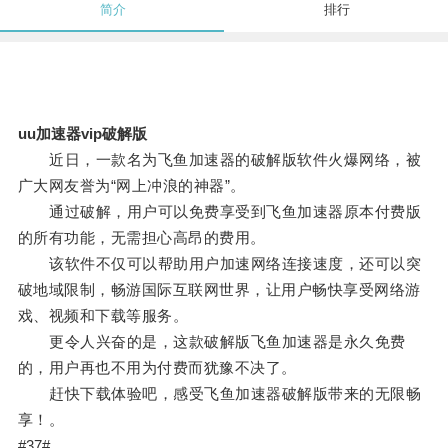
简介
排行
uu加速器vip破解版
近日，一款名为飞鱼加速器的破解版软件火爆网络，被
广大网友誉为“网上冲浪的神器”。
通过破解，用户可以免费享受到飞鱼加速器原本付费版
的所有功能，无需担心高昂的费用。
该软件不仅可以帮助用户加速网络连接速度，还可以突
破地域限制，畅游国际互联网世界，让用户畅快享受网络游
戏、视频和下载等服务。
更令人兴奋的是，这款破解版飞鱼加速器是永久免费
的，用户再也不用为付费而犹豫不决了。
赶快下载体验吧，感受飞鱼加速器破解版带来的无限畅
享！。
#37#