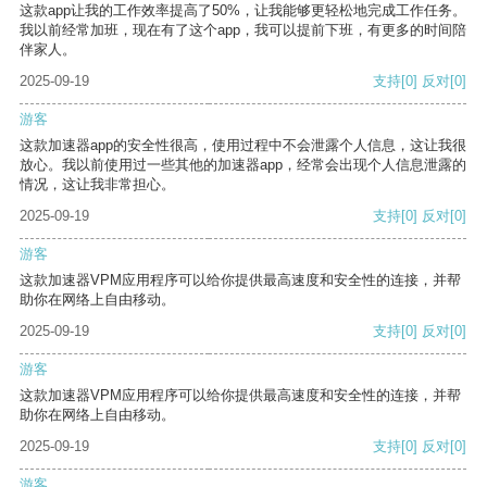
这款app让我的工作效率提高了50%，让我能够更轻松地完成工作任务。
我以前经常加班，现在有了这个app，我可以提前下班，有更多的时间陪
伴家人。
2025-09-19
支持
[0]
反对
[0]
游客
这款加速器app的安全性很高，使用过程中不会泄露个人信息，这让我很
放心。我以前使用过一些其他的加速器app，经常会出现个人信息泄露的
情况，这让我非常担心。
2025-09-19
支持
[0]
反对
[0]
游客
这款加速器VPM应用程序可以给你提供最高速度和安全性的连接，并帮
助你在网络上自由移动。
2025-09-19
支持
[0]
反对
[0]
游客
这款加速器VPM应用程序可以给你提供最高速度和安全性的连接，并帮
助你在网络上自由移动。
2025-09-19
支持
[0]
反对
[0]
游客