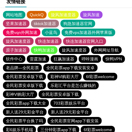
友情链接
网站地图
QuickQ
旋风加速度器
旋风加速
坚果加速器
tiktok加速器
狗急加速器官网
免费vqn外网加速
小蓝鸟
免费vps加速器外网苹果版
旋风加速度器
快连加速器
快连加速器官网入口
原子加速器
快鸭加速器
旋风加速度器
外网网址导航
软件中心
雷霆加速
狂飙加速器
哔咔漫画
快鸭VPN
老品牌—全民彩票
全民彩票app下载安装安卓
全民彩票安卓版下载
彩神Vl购彩大厅
6f彩票welcome
全民彩票安卓版下载
乐彩汇平台是怎么赚钱的
彩神Vl购彩大厅
全民彩票安卓版下载
全民彩票app下载大全
703彩票娱乐平台
新人送29元彩金平台
新人送29元彩金平台
全民彩票平台换了吗
全民彩票官网app下载安装
彩6娱乐手机端
三分钟彩票app下载
6f彩票welcome