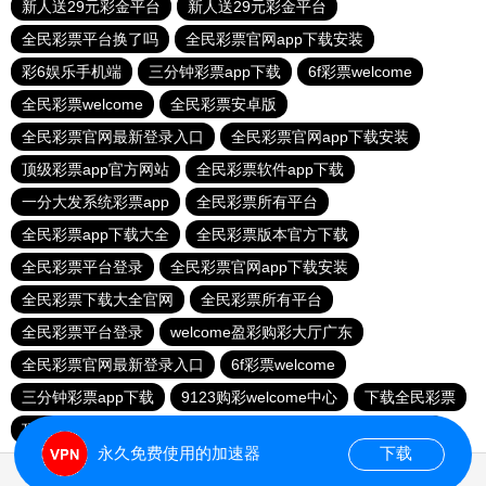
新人送29元彩金平台
新人送29元彩金平台
全民彩票平台换了吗
全民彩票官网app下载安装
彩6娱乐手机端
三分钟彩票app下载
6f彩票welcome
全民彩票welcome
全民彩票安卓版
全民彩票官网最新登录入口
全民彩票官网app下载安装
顶级彩票app官方网站
全民彩票软件app下载
一分大发系统彩票app
全民彩票所有平台
全民彩票app下载大全
全民彩票版本官方下载
全民彩票平台登录
全民彩票官网app下载安装
全民彩票下载大全官网
全民彩票所有平台
全民彩票平台登录
welcome盈彩购彩大厅广东
全民彩票官网最新登录入口
6f彩票welcome
三分钟彩票app下载
9123购彩welcome中心
下载全民彩票
顶级彩票app官方网站
全民彩票平台登录
明发彩票平台
永久免费使用的加速器
下载