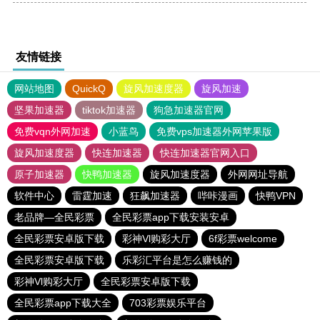
友情链接
网站地图
QuickQ
旋风加速度器
旋风加速
坚果加速器
tiktok加速器
狗急加速器官网
免费vqn外网加速
小蓝鸟
免费vps加速器外网苹果版
旋风加速度器
快连加速器
快连加速器官网入口
原子加速器
快鸭加速器
旋风加速度器
外网网址导航
软件中心
雷霆加速
狂飙加速器
哔咔漫画
快鸭VPN
老品牌—全民彩票
全民彩票app下载安装安卓
全民彩票安卓版下载
彩神Vl购彩大厅
6f彩票welcome
全民彩票安卓版下载
乐彩汇平台是怎么赚钱的
彩神Vl购彩大厅
全民彩票安卓版下载
全民彩票app下载大全
703彩票娱乐平台