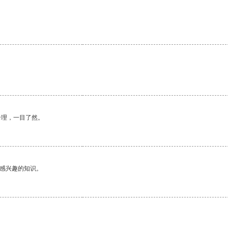
。
合理，一目了然。
己感兴趣的知识。