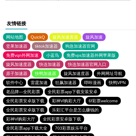
友情链接
网站地图
QuickQ
旋风加速度器
旋风加速
坚果加速器
tiktok加速器
狗急加速器官网
免费vqn外网加速
小蓝鸟
免费vps加速器外网苹果版
旋风加速度器
快连加速器
快连加速器官网入口
原子加速器
快鸭加速器
旋风加速度器
外网网址导航
软件中心
雷霆加速
狂飙加速器
哔咔漫画
快鸭VPN
老品牌—全民彩票
全民彩票app下载安装安卓
全民彩票安卓版下载
彩神Vl购彩大厅
6f彩票welcome
全民彩票安卓版下载
乐彩汇平台是怎么赚钱的
彩神Vl购彩大厅
全民彩票安卓版下载
全民彩票app下载大全
703彩票娱乐平台