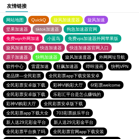
友情链接
网站地图
QuickQ
旋风加速度器
旋风加速
坚果加速器
tiktok加速器
狗急加速器官网
免费vqn外网加速
小蓝鸟
免费vps加速器外网苹果版
旋风加速度器
快连加速器
快连加速器官网入口
原子加速器
快鸭加速器
旋风加速度器
外网网址导航
软件中心
雷霆加速
狂飙加速器
哔咔漫画
快鸭VPN
老品牌—全民彩票
全民彩票app下载安装安卓
全民彩票安卓版下载
彩神Vl购彩大厅
6f彩票welcome
全民彩票安卓版下载
乐彩汇平台是怎么赚钱的
彩神Vl购彩大厅
全民彩票安卓版下载
全民彩票app下载大全
703彩票娱乐平台
新人送29元彩金平台
新人送29元彩金平台
全民彩票平台换了吗
全民彩票官网app下载安装