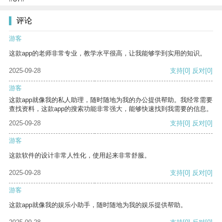
评论
游客
这款app的老师非常专业，教学水平很高，让我能够学到实用的知识。
2025-09-28
支持
[0]
反对
[0]
游客
这款app就像我的私人助理，随时随地为我的办公提供帮助。我经常需要
查找资料，这款app的搜索功能非常强大，能够快速找到我需要的信息。
2025-09-28
支持
[0]
反对
[0]
游客
这款软件的设计非常人性化，使用起来非常舒服。
2025-09-28
支持
[0]
反对
[0]
游客
这款app就像我的娱乐小助手，随时随地为我的娱乐提供帮助。