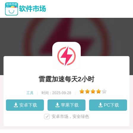
雷霆加速每天2小时
工具
|
时间：2025-09-28
|
安卓下载
苹果下载
PC下载
安卓市场，安全绿色