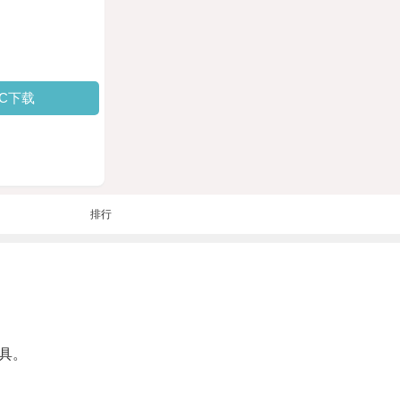
PC下载
排行
具。