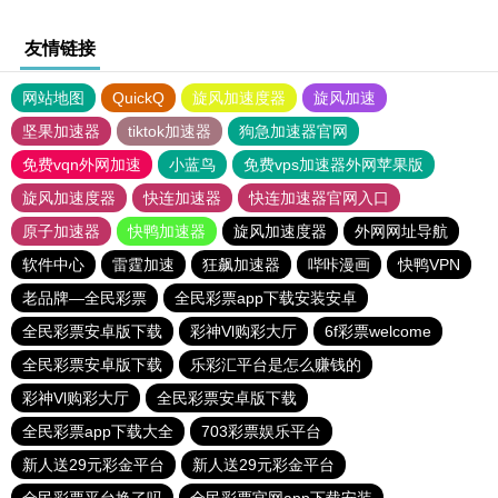
友情链接
网站地图
QuickQ
旋风加速度器
旋风加速
坚果加速器
tiktok加速器
狗急加速器官网
免费vqn外网加速
小蓝鸟
免费vps加速器外网苹果版
旋风加速度器
快连加速器
快连加速器官网入口
原子加速器
快鸭加速器
旋风加速度器
外网网址导航
软件中心
雷霆加速
狂飙加速器
哔咔漫画
快鸭VPN
老品牌—全民彩票
全民彩票app下载安装安卓
全民彩票安卓版下载
彩神Vl购彩大厅
6f彩票welcome
全民彩票安卓版下载
乐彩汇平台是怎么赚钱的
彩神Vl购彩大厅
全民彩票安卓版下载
全民彩票app下载大全
703彩票娱乐平台
新人送29元彩金平台
新人送29元彩金平台