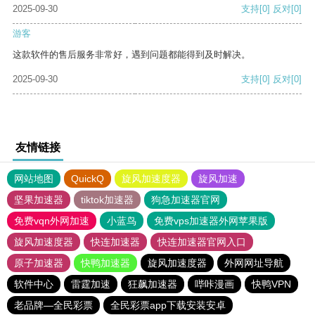
2025-09-30
支持
[0]
反对
[0]
游客
这款软件的售后服务非常好，遇到问题都能得到及时解决。
2025-09-30
支持
[0]
反对
[0]
友情链接
网站地图
QuickQ
旋风加速度器
旋风加速
坚果加速器
tiktok加速器
狗急加速器官网
免费vqn外网加速
小蓝鸟
免费vps加速器外网苹果版
旋风加速度器
快连加速器
快连加速器官网入口
原子加速器
快鸭加速器
旋风加速度器
外网网址导航
软件中心
雷霆加速
狂飙加速器
哔咔漫画
快鸭VPN
老品牌—全民彩票
全民彩票app下载安装安卓