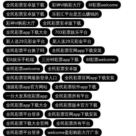
全民彩票安卓版下载
彩神Vl购彩大厅
6f彩票welcome
全民彩票安卓版下载
乐彩汇平台是怎么赚钱的
彩神Vl购彩大厅
全民彩票安卓版下载
全民彩票app下载大全
703彩票娱乐平台
新人送29元彩金平台
新人送29元彩金平台
全民彩票平台换了吗
全民彩票官网app下载安装
彩6娱乐手机端
三分钟彩票app下载
6f彩票welcome
全民彩票welcome
全民彩票安卓版
全民彩票官网最新登录入口
全民彩票官网app下载安装
顶级彩票app官方网站
全民彩票软件app下载
一分大发系统彩票app
全民彩票所有平台
全民彩票app下载大全
全民彩票版本官方下载
全民彩票平台登录
全民彩票官网app下载安装
全民彩票下载大全官网
全民彩票所有平台
全民彩票平台登录
welcome盈彩购彩大厅广东