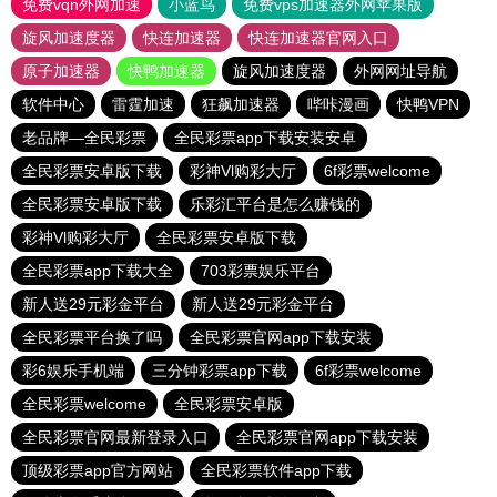
免费vqn外网加速
小蓝鸟
免费vps加速器外网苹果版
旋风加速度器
快连加速器
快连加速器官网入口
原子加速器
快鸭加速器
旋风加速度器
外网网址导航
软件中心
雷霆加速
狂飙加速器
哔咔漫画
快鸭VPN
老品牌—全民彩票
全民彩票app下载安装安卓
全民彩票安卓版下载
彩神Vl购彩大厅
6f彩票welcome
全民彩票安卓版下载
乐彩汇平台是怎么赚钱的
彩神Vl购彩大厅
全民彩票安卓版下载
全民彩票app下载大全
703彩票娱乐平台
新人送29元彩金平台
新人送29元彩金平台
全民彩票平台换了吗
全民彩票官网app下载安装
彩6娱乐手机端
三分钟彩票app下载
6f彩票welcome
全民彩票welcome
全民彩票安卓版
全民彩票官网最新登录入口
全民彩票官网app下载安装
顶级彩票app官方网站
全民彩票软件app下载