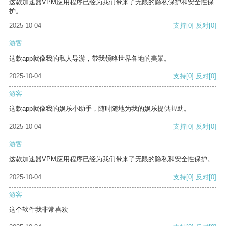
这款加速器VPM应用程序已经为我们带来了无限的隐私保护和安全性保
护。
2025-10-04
支持
[0]
反对
[0]
游客
这款app就像我的私人导游，带我领略世界各地的美景。
2025-10-04
支持
[0]
反对
[0]
游客
这款app就像我的娱乐小助手，随时随地为我的娱乐提供帮助。
2025-10-04
支持
[0]
反对
[0]
游客
这款加速器VPM应用程序已经为我们带来了无限的隐私和安全性保护。
2025-10-04
支持
[0]
反对
[0]
游客
这个软件我非常喜欢