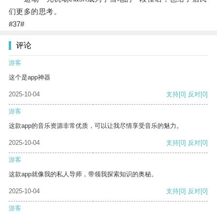
们更多的思考。
#37#
评论
游客
这个是app神器
2025-10-04
支持
[0]
反对
[0]
游客
这款app的音乐资源非常优质，可以让我尽情享受音乐的魅力。
2025-10-04
支持
[0]
反对
[0]
游客
这款app就像我的私人导师，带领我探索知识的奥秘。
2025-10-04
支持
[0]
反对
[0]
游客