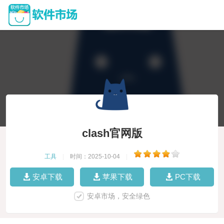
clash官网版
工具
|
时间：2025-10-04
|
安卓下载
苹果下载
PC下载
安卓市场，安全绿色