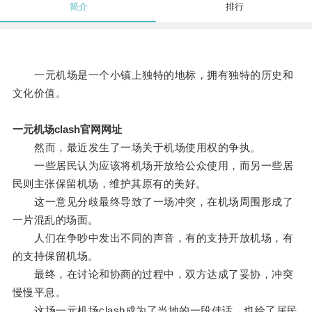
简介
排行
一元机场是一个小镇上独特的地标，拥有独特的历史和
文化价值。
一元机场clash官网网址
然而，最近发生了一场关于机场使用权的争执。
一些居民认为应该将机场开放给公众使用，而另一些居
民则主张保留机场，维护其原有的美好。
这一意见分歧最终导致了一场冲突，在机场周围形成了
一片混乱的场面。
人们在争吵中发出不同的声音，有的支持开放机场，有
的支持保留机场。
最终，在讨论和协商的过程中，双方达成了妥协，冲突
慢慢平息。
这场一元机场clash成为了当地的一段佳话，也给了居民