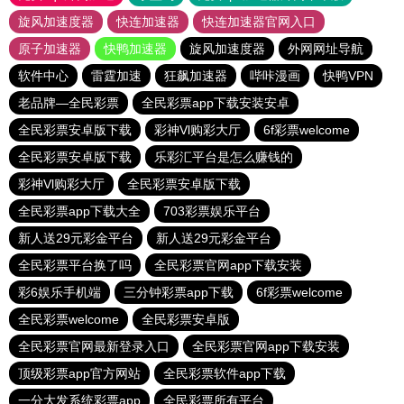
旋风加速度器
快连加速器
快连加速器官网入口
原子加速器
快鸭加速器
旋风加速度器
外网网址导航
软件中心
雷霆加速
狂飙加速器
哔咔漫画
快鸭VPN
老品牌—全民彩票
全民彩票app下载安装安卓
全民彩票安卓版下载
彩神Vl购彩大厅
6f彩票welcome
全民彩票安卓版下载
乐彩汇平台是怎么赚钱的
彩神Vl购彩大厅
全民彩票安卓版下载
全民彩票app下载大全
703彩票娱乐平台
新人送29元彩金平台
新人送29元彩金平台
全民彩票平台换了吗
全民彩票官网app下载安装
彩6娱乐手机端
三分钟彩票app下载
6f彩票welcome
全民彩票welcome
全民彩票安卓版
全民彩票官网最新登录入口
全民彩票官网app下载安装
顶级彩票app官方网站
全民彩票软件app下载
一分大发系统彩票app
全民彩票所有平台