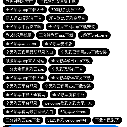
彩神Vl购彩大厅
全民彩票安卓版下载
全民彩票app下载大全
703彩票娱乐平台
新人送29元彩金平台
新人送29元彩金平台
全民彩票平台换了吗
全民彩票官网app下载安装
彩6娱乐手机端
三分钟彩票app下载
6f彩票welcome
全民彩票welcome
全民彩票安卓版
全民彩票官网最新登录入口
全民彩票官网app下载安装
顶级彩票app官方网站
全民彩票软件app下载
一分大发系统彩票app
全民彩票所有平台
全民彩票app下载大全
全民彩票版本官方下载
全民彩票平台登录
全民彩票官网app下载安装
全民彩票下载大全官网
全民彩票所有平台
全民彩票平台登录
welcome盈彩购彩大厅广东
全民彩票官网最新登录入口
6f彩票welcome
三分钟彩票app下载
9123购彩welcome中心
下载全民彩票