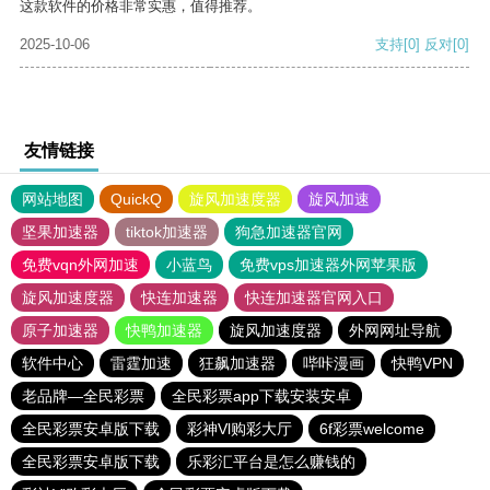
这款软件的价格非常实惠，值得推荐。
2025-10-06
支持
[0]
反对
[0]
友情链接
网站地图
QuickQ
旋风加速度器
旋风加速
坚果加速器
tiktok加速器
狗急加速器官网
免费vqn外网加速
小蓝鸟
免费vps加速器外网苹果版
旋风加速度器
快连加速器
快连加速器官网入口
原子加速器
快鸭加速器
旋风加速度器
外网网址导航
软件中心
雷霆加速
狂飙加速器
哔咔漫画
快鸭VPN
老品牌—全民彩票
全民彩票app下载安装安卓
全民彩票安卓版下载
彩神Vl购彩大厅
6f彩票welcome
全民彩票安卓版下载
乐彩汇平台是怎么赚钱的