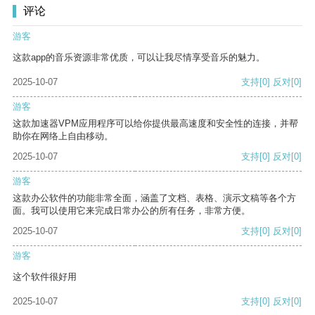
评论
游客
这款app的音乐资源非常优质，可以让我尽情享受音乐的魅力。
2025-10-07
支持
[0]
反对
[0]
游客
这款加速器VPM应用程序可以给你提供最高速度和安全性的连接，并帮
助你在网络上自由移动。
2025-10-07
支持
[0]
反对
[0]
游客
这款办公软件的功能非常全面，涵盖了文档、表格、演示文稿等各个方
面。我可以使用它来完成日常办公的所有任务，非常方便。
2025-10-07
支持
[0]
反对
[0]
游客
这个软件很好用
2025-10-07
支持
[0]
反对
[0]