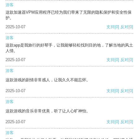
游客
这款加速器VPM应用程序已经为我们带来了无限的隐私保护和安全性保
护。
2025-10-07
支持
[0]
反对
[0]
游客
这款app是我旅行的好帮手，让我能够轻松找到目的地，了解当地的风土
人情。
2025-10-07
支持
[0]
反对
[0]
游客
这款游戏的剧情非常感人，让我久久不能忘怀。
2025-10-07
支持
[0]
反对
[0]
游客
这款游戏的音乐非常优美，听了让人心旷神怡。
2025-10-07
支持
[0]
反对
[0]
游客