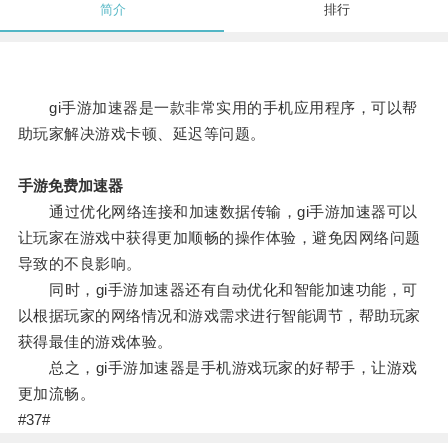
简介
排行
gi手游加速器是一款非常实用的手机应用程序，可以帮
助玩家解决游戏卡顿、延迟等问题。
手游免费加速器
通过优化网络连接和加速数据传输，gi手游加速器可以
让玩家在游戏中获得更加顺畅的操作体验，避免因网络问题
导致的不良影响。
同时，gi手游加速器还有自动优化和智能加速功能，可
以根据玩家的网络情况和游戏需求进行智能调节，帮助玩家
获得最佳的游戏体验。
总之，gi手游加速器是手机游戏玩家的好帮手，让游戏
更加流畅。
#37#