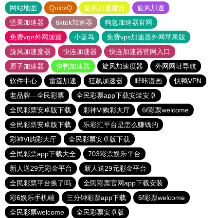
网站地图
QuickQ
旋风加速度器
旋风加速
坚果加速器
tiktok加速器
狗急加速器官网
免费vqn外网加速
小蓝鸟
免费vps加速器外网苹果版
旋风加速度器
快连加速器
快连加速器官网入口
原子加速器
快鸭加速器
旋风加速度器
外网网址导航
软件中心
雷霆加速
狂飙加速器
哔咔漫画
快鸭VPN
老品牌—全民彩票
全民彩票app下载安装安卓
全民彩票安卓版下载
彩神Vl购彩大厅
6f彩票welcome
全民彩票安卓版下载
乐彩汇平台是怎么赚钱的
彩神Vl购彩大厅
全民彩票安卓版下载
全民彩票app下载大全
703彩票娱乐平台
新人送29元彩金平台
新人送29元彩金平台
全民彩票平台换了吗
全民彩票官网app下载安装
彩6娱乐手机端
三分钟彩票app下载
6f彩票welcome
全民彩票welcome
全民彩票安卓版