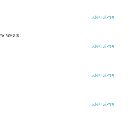
支持
[0]
反对
[0]
好的加速效果。
支持
[0]
反对
[0]
支持
[0]
反对
[0]
支持
[0]
反对
[0]