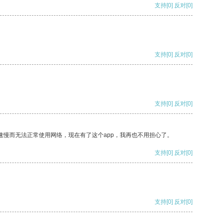
支持
[0]
反对
[0]
支持
[0]
反对
[0]
支持
[0]
反对
[0]
速慢而无法正常使用网络，现在有了这个app，我再也不用担心了。
支持
[0]
反对
[0]
支持
[0]
反对
[0]