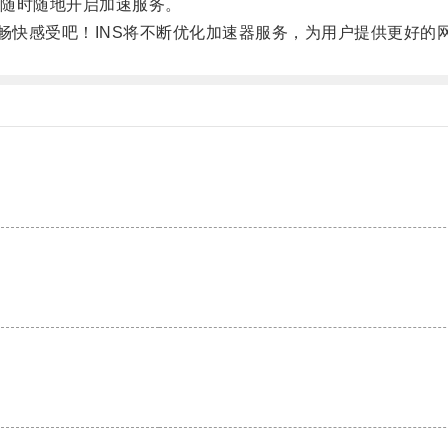
随时随地开启加速服务。
快感受吧！INS将不断优化加速器服务，为用户提供更好的