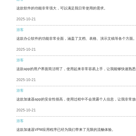
这款软件的功能非常强大，可以满足我日常使用的需求。
2025-10-21
游客
这款办公软件的功能非常全面，涵盖了文档、表格、演示文稿等各个方面
2025-10-21
游客
这款app的用户界面简洁明了，使用起来非常容易上手，让我能够快速熟
2025-10-21
游客
这款加速器app的安全性很高，使用过程中不会泄露个人信息，让我非常放
2025-10-21
游客
这款加速器VPM应用程序已经为我们带来了无限的流畅体验。