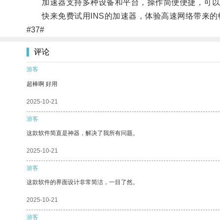
加速器支持多种设备和平台，操作简便便捷，可以
快来免费试用INS的加速器，体验高速网络带来的畅
#37#
评论
游客
超棒啊 好用
2025-10-21
游客
这款软件简直是神器，解决了我所有问题。
2025-10-21
游客
这款软件的界面设计非常简洁，一目了然。
2025-10-21
游客