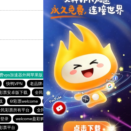
支持
[0]
反对
[0]
支持
[0]
反对
[0]
费vps加速器外网苹果版
旋风加速度器
快连加速器
快鸭VPN
老品牌—全民彩票
全民彩票app下载安装安卓
彩票安卓版下载
全民彩票app下载大全
703彩票娱乐平台
载
6f彩票welcome
全民彩票welcome
全民彩票安卓版
全民彩票所有平台
全民彩票app下载大全
台登录
welcome盈彩购彩大厅广东
全民彩票官网最新登录入口
彩票平台